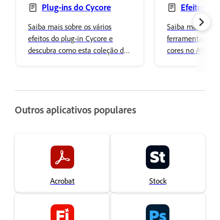
Plug-ins do Cycore
Efeitos Co
cores
Saiba mais sobre os vários
Saiba mais sobr
efeitos do plug-in Cycore e
ferramentas de 
descubra como esta coleção de
cores no After Ef
efeitos profissionais pode
ajustes básicos e
melhorar seus projetos do After
e efeitos de cor
Effects.
Outros aplicativos populares
Acrobat
Stock