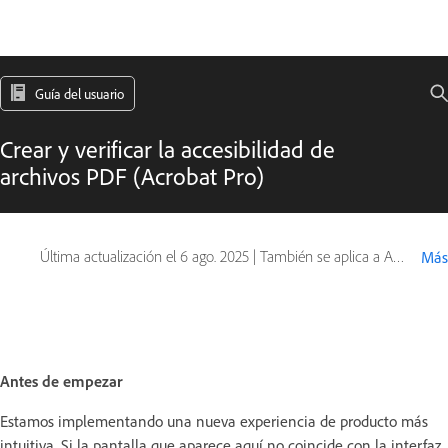
Guía del usuario
Crear y verificar la accesibilidad de
archivos PDF (Acrobat Pro)
Última actualización el
6 ago. 2025
|
También se aplica a Adobe Acrobat 2017, Adobe Acrobat 2020
Más
Antes de empezar
Estamos implementando una nueva experiencia de producto más
intuitiva. Si la pantalla que aparece aquí no coincide con la interfaz