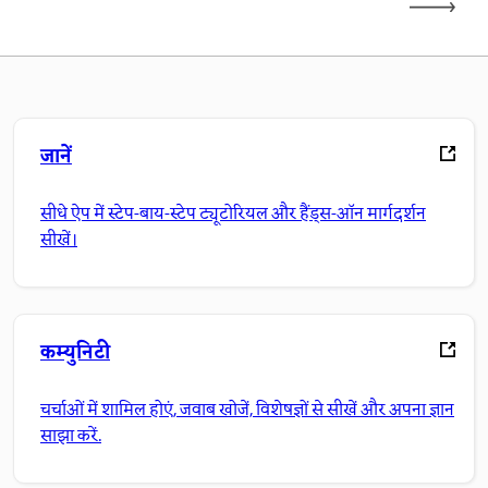
जानें
सीधे ऐप में स्टेप-बाय-स्टेप ट्यूटोरियल और हैंड्स-ऑन मार्गदर्शन
सीखें।
कम्युनिटी
चर्चाओं में शामिल होएं, जवाब खोजें, विशेषज्ञों से सीखें और अपना ज्ञान
साझा करें.