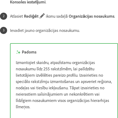
Konsoles iestatījumi
.
Atlasiet
Rediģēt
ikonu sadaļā
Organizācijas nosaukums
.
Ievadiet jauno organizācijas nosaukumu.
Padoms
Izmantojiet skaidru, atpazīstamu organizācijas
nosaukumu līdz 255 rakstzīmēm, lai palīdzētu
lietotājiem izvēlēties pareizo profilu. Izvairieties no
speciālo rakstzīmju izmantošanas un apsveriet reģiona,
nodaļas vai tiesību iekļaušanu. Tāpat izvairieties no
neierastiem saīsinājumiem un nekonkrētiem vai
līdzīgiem nosaukumiem visos organizācijas hierarhijas
līmeņos.