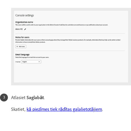
Atlasiet
Saglabāt
.
Skatiet,
kā piezīmes tiek rādītas galalietotājiem
.