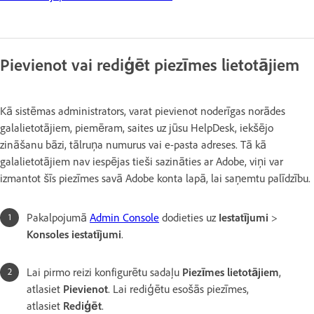
Pievienot vai rediģēt piezīmes lietotājiem
Kā sistēmas administrators, varat pievienot noderīgas norādes
galalietotājiem, piemēram, saites uz jūsu HelpDesk, iekšējo
zināšanu bāzi, tālruņa numurus vai e-pasta adreses. Tā kā
galalietotājiem nav iespējas tieši sazināties ar Adobe, viņi var
izmantot šīs piezīmes savā Adobe konta lapā, lai saņemtu palīdzību.
Pakalpojumā
Admin Console
dodieties uz
Iestatījumi
>
Konsoles iestatījumi
.
Lai pirmo reizi konfigurētu sadaļu
Piezīmes lietotājiem
,
atlasiet
Pievienot
. Lai rediģētu esošās piezīmes,
atlasiet
Rediģēt
.