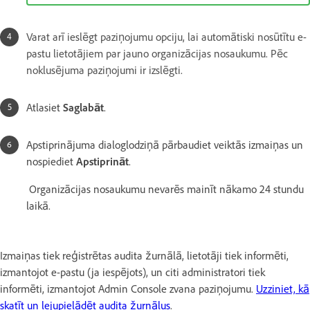
Varat arī ieslēgt paziņojumu opciju, lai automātiski nosūtītu e-
pastu lietotājiem par jauno organizācijas nosaukumu. Pēc
noklusējuma paziņojumi ir izslēgti.
Atlasiet
Saglabāt
.
Apstiprinājuma dialoglodziņā pārbaudiet veiktās izmaiņas un
nospiediet
Apstiprināt
.
Organizācijas nosaukumu nevarēs mainīt nākamo 24 stundu
laikā.
Izmaiņas tiek reģistrētas audita žurnālā, lietotāji tiek informēti,
izmantojot e-pastu (ja iespējots), un citi administratori tiek
informēti, izmantojot Admin Console zvana paziņojumu.
Uzziniet, kā
skatīt un lejupielādēt audita žurnālus
.