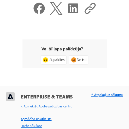
Vai šī lapa palīdzēja?
Jā, paldies
Ne īsti
^ Atpakaļ uz sākumu
ENTERPRISE & TEAMS
< Apmeklēt Adobe palīdzības centru
Apmācība un atbalsts
Darba sākšana