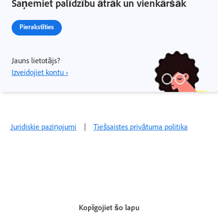
Saņemiet palīdzību ātrāk un vienkāršāk
Pierakstīties
Jauns lietotājs?
Izveidojiet kontu ›
Juridiskie paziņojumi
|
Tiešsaistes privātuma politika
Kopīgojiet šo lapu