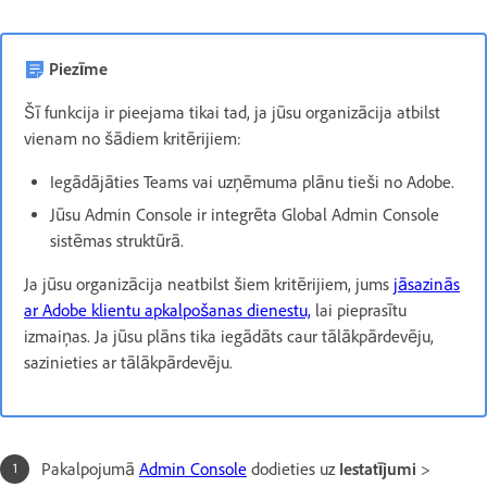
Piezīme
Šī funkcija ir pieejama tikai tad, ja jūsu organizācija atbilst
vienam no šādiem kritērijiem:
Iegādājāties Teams vai uzņēmuma plānu tieši no Adobe.
Jūsu Admin Console ir integrēta Global Admin Console
sistēmas struktūrā.
Ja jūsu organizācija neatbilst šiem kritērijiem, jums
jāsazinās
ar Adobe klientu apkalpošanas dienestu,
lai pieprasītu
izmaiņas. Ja jūsu plāns tika iegādāts caur tālākpārdevēju,
sazinieties ar tālākpārdevēju.
Pakalpojumā
Admin Console
dodieties uz
Iestatījumi
>