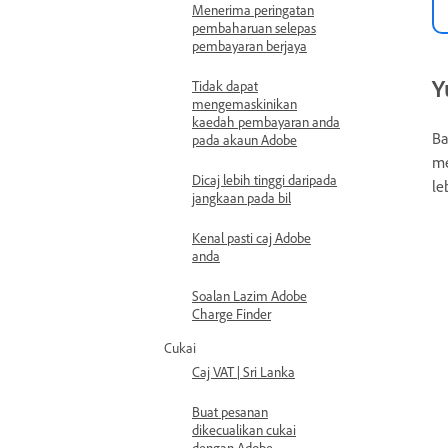
Menerima peringatan
pembaharuan selepas
pembayaran berjaya
Y
Tidak dapat
mengemaskinikan
kaedah pembayaran anda
Ba
pada akaun Adobe
me
Dicaj lebih tinggi daripada
le
jangkaan pada bil
Kenal pasti caj Adobe
anda
Soalan Lazim Adobe
Charge Finder
Cukai
Caj VAT | Sri Lanka
Buat pesanan
dikecualikan cukai
dengan Adobe