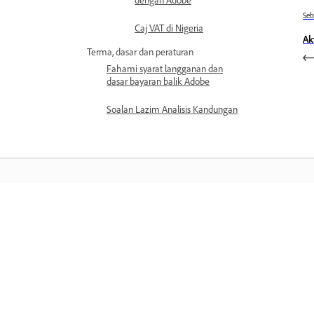
Se
Caj VAT di Nigeria
Ak
Terma, dasar dan peraturan
Fahami syarat langganan dan
dasar bayaran balik Adobe
Soalan Lazim Analisis Kandungan
Belajar
Belajar dengan tutorial video langkah
demi langkah dan panduan praktikal
terus dalam aplikasi.