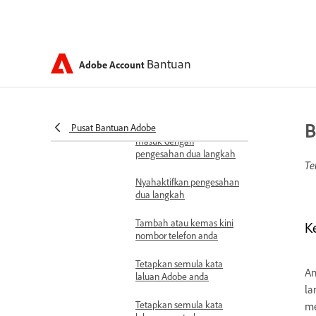
Aplikasi Adobe meminta
kod QR untuk log masuk
Keselamatan dan pemulihan
Bantuan
Adobe Account
Gunakan pengesahan dua
langkah untuk akaun
Adobe anda
B
Pusat Bantuan Adobe
Tidak dapat mendaftar
masuk dengan
pengesahan dua langkah
Te
Nyahaktifkan pengesahan
dua langkah
Tambah atau kemas kini
K
nombor telefon anda
Tetapkan semula kata
An
laluan Adobe anda
la
Tetapkan semula kata
me