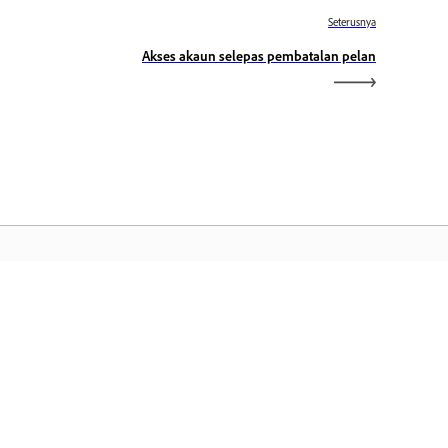
Seterusnya
Akses akaun selepas pembatalan pelan
aman Utama Adobe
ses aplikasi, perkhidmatan, pengurusan
il Creative Cloud dan ciri lain
gemaran anda.