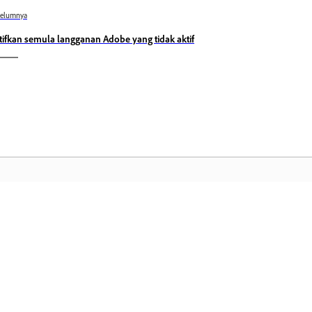
belumnya
tifkan semula langganan Adobe yang tidak aktif
Komuniti
L
Sertai perbincangan, dapatkan jawapan,
Ak
belajar daripada pakar, dan kongsi
fa
pengetahuan anda.
ke