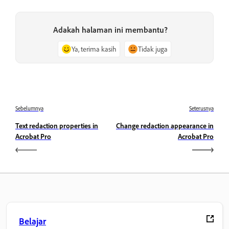
Adakah halaman ini membantu?
Ya, terima kasih
Tidak juga
Sebelumnya
Seterusnya
Text redaction properties in
Change redaction appearance in
Acrobat Pro
Acrobat Pro
Belajar