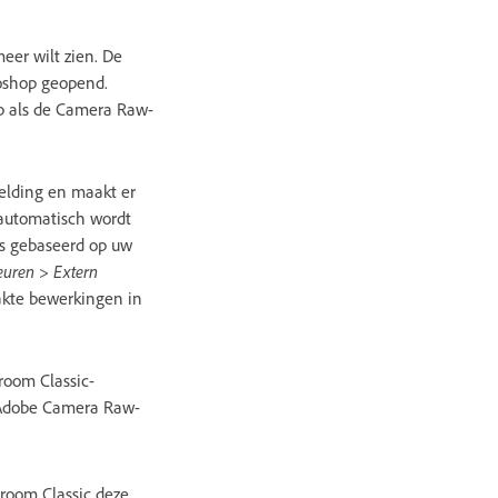
meer wilt zien. De
toshop geopend.
p als de Camera Raw-
elding en maakt er
automatisch wordt
is gebaseerd op uw
uren > Extern
akte bewerkingen in
room Classic-
 Adobe Camera Raw-
troom Classic deze