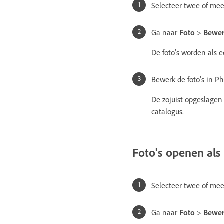
Selecteer twee of mee
Ga naar
Foto
>
Bewer
De foto's worden als 
Bewerk de foto's in P
De zojuist opgeslagen
catalogus.
Foto's openen als
Selecteer twee of mee
Ga naar
Foto
>
Bewer