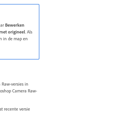
aar
Bewerken
met origineel
. Als
én in de map en
 Raw-versies in
hotoshop Camera Raw-
t recente versie