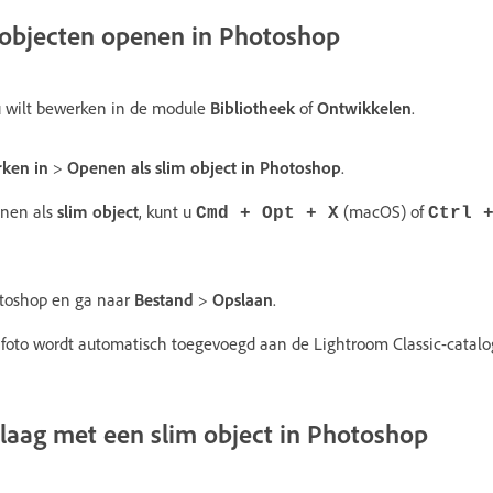
 objecten openen in Photoshop
 u wilt bewerken in de module
Bibliotheek
of
Ontwikkelen
.
ken in
>
Openen als slim object in Photoshop
.
enen als
slim object
, kunt u
(macOS) of
Cmd + Opt + X
Ctrl 
otoshop en ga naar
Bestand
>
Opslaan
.
 foto wordt automatisch toegevoegd aan de Lightroom Classic-catalo
 laag met een slim object in Photoshop