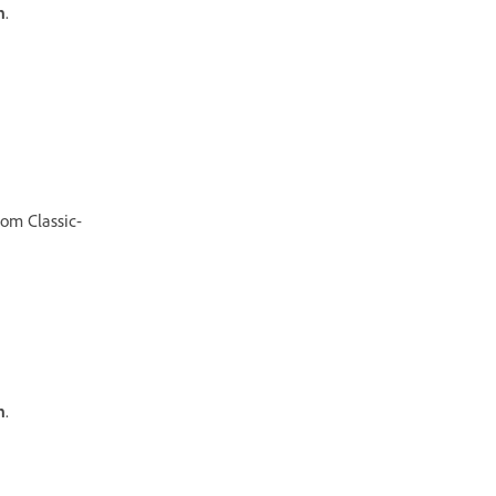
n
.
om Classic-
n
.