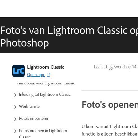
Foto's van Lightroom Classic 
Photoshop
Lightroom Classic
Laatst bijgewerkt op
14
Open app
Handboek voor Lightroom Classic
Inleiding tot Lightroom Classic
Foto's opene
Werkruimte
Foto's importeren
U kunt vanuit Lightroom Cl
Foto's ordenen in Lightroom
functie is alleen beschikba
Classic