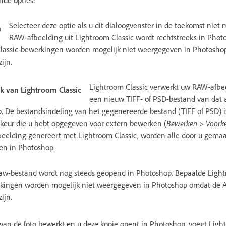
nde opties:
Selecteer deze optie als u dit dialoogvenster in de toekomst niet 
n
RAW-afbeelding uit Lightroom Classic wordt rechtstreeks in Pho
lassic-bewerkingen worden mogelijk niet weergegeven in Photosho
ijn.
Lightroom Classic verwerkt uw RAW-afbe
k van Lightroom Classic
een nieuw TIFF- of PSD-bestand van dat 
. De bestandsindeling van het gegenereerde bestand (TIFF of PSD) 
keur die u hebt opgegeven voor extern bewerken (
Bewerken > Voorke
afbeelding genereert met Lightroom Classic, worden alle door u gema
en in Photoshop.
aw-bestand wordt nog steeds geopend in Photoshop. Bepaalde Light
kingen worden mogelijk niet weergegeven in Photoshop omdat de
zijn.
an de foto bewerkt en u deze kopie opent in Photoshop, voegt Ligh