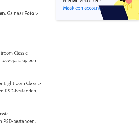
Nieuwe gebruiker?
Maak een account ›
len
. Ga naar
Foto
>
troom Classic
 toegepast op een
r Lightroom Classic-
 en PSD-bestanden;
ssic-
 en PSD-bestanden;