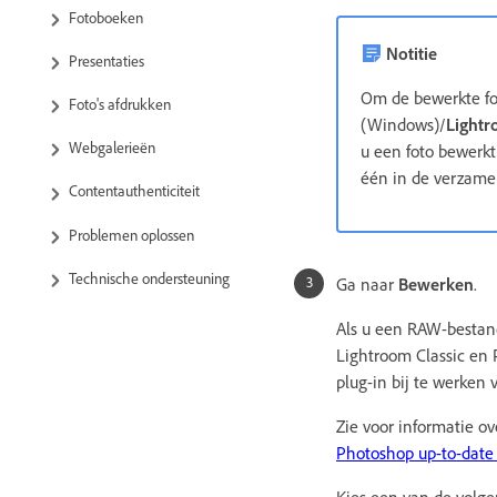
Fotoboeken
Notitie
Presentaties
Om de bewerkte fo
Foto's afdrukken
(Windows)/
Lightr
Webgalerieën
u een foto bewerkt
één in de verzame
Contentauthenticiteit
Problemen oplossen
Technische ondersteuning
Ga naar
Bewerken
.
Als u een RAW-bestan
Lightroom Classic en 
plug-in bij te werken v
Zie voor informatie 
Photoshop up-to-dat