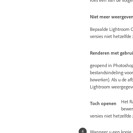
Kies een van de volge
Niet meer weergeve
Bepaalde Lightroom C
versies niet hetzelfde z
Renderen met gebrui
geopend in Photoshop
bestandsindeling-voor
bewerken
). Als u de 
Lightroom weergegev
Het R
Toch openen
bewer
versies niet hetzelfde 
Wanneer u een kopie v