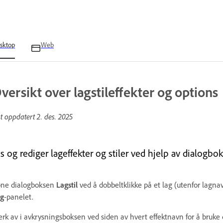
sktop
Web
versikt over lagstileffekter og options
st oppdatert
2. des. 2025
is og rediger lageffekter og stiler ved hjelp av dialogb
ne dialogboksen
Lagstil
ved å dobbeltklikke på et lag (utenfor lagnavn
g
-panelet.
rk av i avkrysningsboksen ved siden av hvert effektnavn for å bruke 