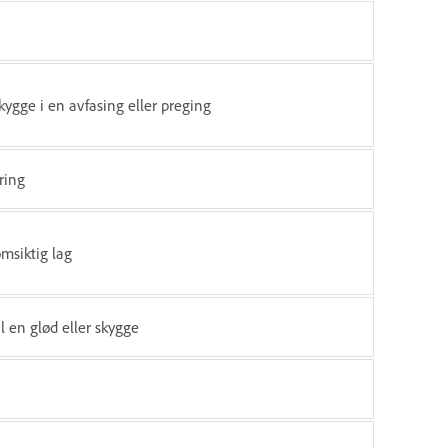
ygge i en avfasing eller preging
ring
msiktig lag
il en glød eller skygge