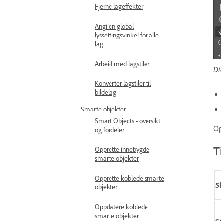
Fjerne lageffekter
Angi en global
lyssettingsvinkel for alle
lag
Arbeid med lagstiler
Di
Konverter lagstiler til
bildelag
Smarte objekter
Smart Objects - oversikt
Op
og fordeler
T
Opprette innebygde
smarte objekter
Opprette koblede smarte
S
objekter
Oppdatere koblede
smarte objekter