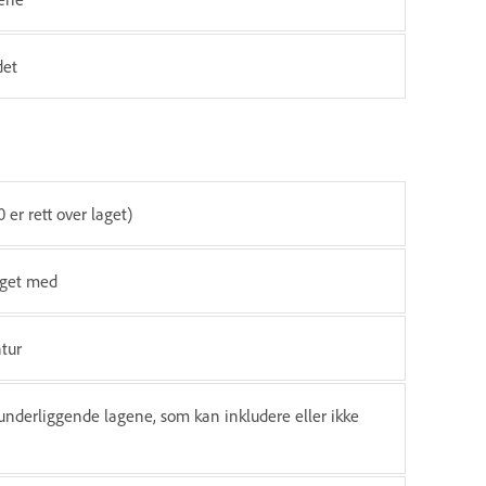
det
 er rett over laget)
aget med
ntur
nderliggende lagene, som kan inkludere eller ikke