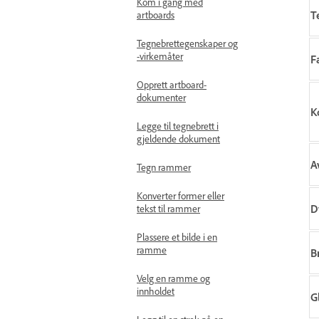
Kom i gang med
T
artboards
Tegnebrettegenskaper og
-virkemåter
F
Opprett artboard-
dokumenter
K
Legge til tegnebrett i
gjeldende dokument
A
Tegn rammer
Konverter former eller
D
tekst til rammer
Plassere et bilde i en
ramme
B
Velg en ramme og
innholdet
G