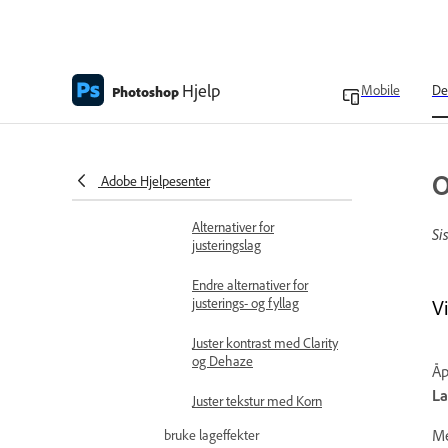
Oversikt over
justeringsforhåndsinnstillinger
Opprett egendefinerte
Hjelp
forhåndsinnstillinger
Mobile
De
Photoshop
Korriger fargebalansen
med Farge og Glød
O
Adobe Hjelpesenter
Opprett fyllag
Alternativer for
Si
justeringslag
Endre alternativer for
justerings- og fyllag
V
Juster kontrast med Clarity
og Dehaze
Åp
La
Juster tekstur med Korn
Me
bruke lageffekter