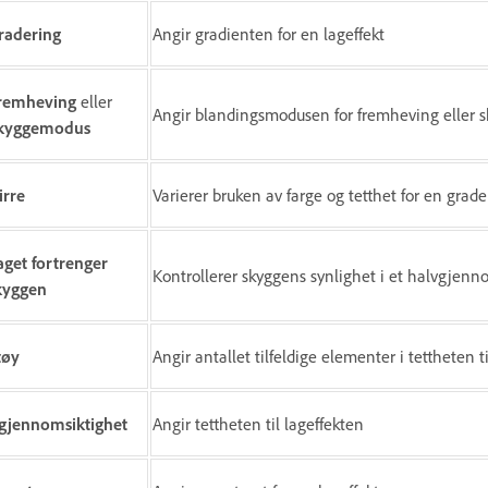
radering
Angir gradienten for en lageffekt
remheving
eller
Angir blandingsmodusen for fremheving eller sk
kyggemodus
irre
Varierer bruken av farge og tetthet for en grade
aget fortrenger
Kontrollerer skyggens synlighet i et halvgjenno
kyggen
tøy
Angir antallet tilfeldige elementer i tettheten t
gjennomsiktighet
Angir tettheten til lageffekten