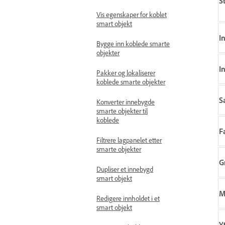
S
Vis egenskaper for koblet
smart objekt
I
Bygge inn koblede smarte
objekter
I
Pakker og lokaliserer
koblede smarte objekter
S
Konverter innebygde
smarte objekter til
koblede
F
Filtrere lagpanelet etter
smarte objekter
G
Dupliser et innebygd
smart objekt
M
Redigere innholdet i et
smart objekt
Y