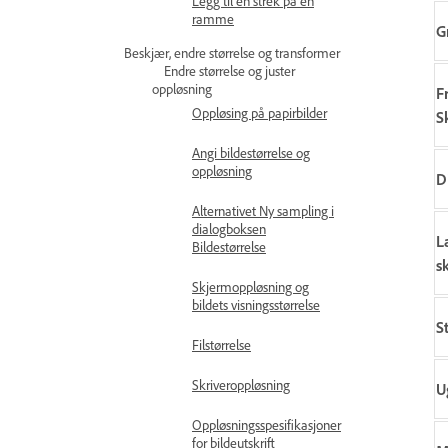
Legg til en strek på en
ramme
G
Beskjær, endre størrelse og transformer
Endre størrelse og juster
oppløsning
F
Oppløsing på papirbilder
S
Angi bildestørrelse og
oppløsning
D
Alternativet Ny sampling i
dialogboksen
L
Bildestørrelse
s
Skjermoppløsning og
bildets visningsstørrelse
S
Filstørrelse
Skriveroppløsning
U
Oppløsningsspesifikasjoner
for bildeutskrift