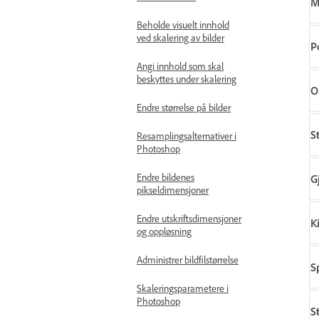
M
Beholde visuelt innhold
ved skalering av bilder
P
Angi innhold som skal
beskyttes under skalering
O
Endre størrelse på bilder
S
Resamplingsalternativer i
Photoshop
Endre bildenes
G
pikseldimensjoner
Endre utskriftsdimensjoner
K
og oppløsning
Administrer bildfilstørrelse
S
Skaleringsparametere i
Photoshop
St