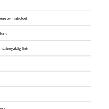
ntene av innholdet
ntene
n satengaktig finish
tene