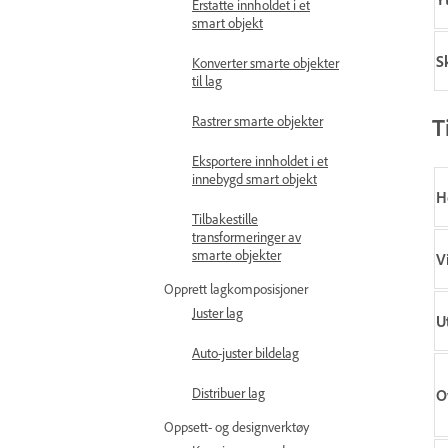
Erstatte innholdet i et
smart objekt
S
Konverter smarte objekter
til lag
Rastrer smarte objekter
T
Eksportere innholdet i et
innebygd smart objekt
H
Tilbakestille
transformeringer av
smarte objekter
V
Opprett lagkomposisjoner
Juster lag
U
Auto-juster bildelag
Distribuer lag
O
Oppsett- og designverktøy