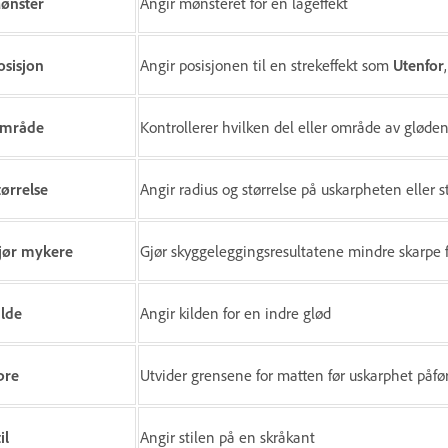
ønster
Angir mønsteret for en lageffekt
osisjon
Angir posisjonen til en strekeffekt som
Utenfor
mråde
Kontrollerer hvilken del eller område av gløde
tørrelse
Angir radius og størrelse på uskarpheten eller 
jør mykere
Gjør skyggeleggingsresultatene mindre skarpe f
ilde
Angir kilden for en indre glød
pre
Utvider grensene for matten før uskarphet påfø
il
Angir stilen på en skråkant