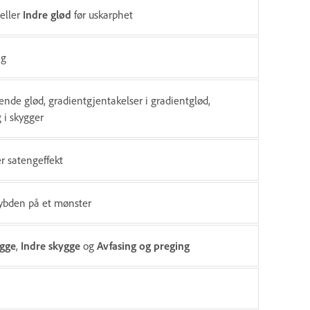
eller
Indre glød
før uskarphet
ng
ende glød, gradientgjentakelser i gradientglød,
 i skygger
r satengeffekt
dybden på et mønster
gge
,
Indre skygge
og
Avfasing og preging