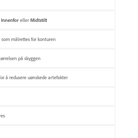
,
Innenfor
eller
Midtstilt
n som målrettes for konturen
størrelsen på skyggen
or å redusere uønskede artefakter
res