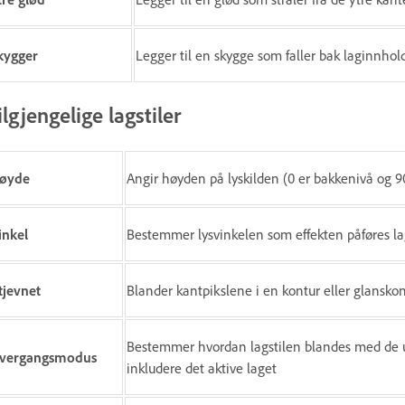
kygger
Legger til en skygge som faller bak laginnhol
ilgjengelige lagstiler
øyde
Angir høyden på lyskilden (0 er bakkenivå og 90
inkel
Bestemmer lysvinkelen som effekten påføres l
tjevnet
Blander kantpikslene i en kontur eller glansko
Bestemmer hvordan lagstilen blandes med de u
vergangsmodus
inkludere det aktive laget