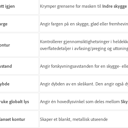
ett igjen
Krymper grensene for masken til
Indre skygge
arge
Angir fargen på en skygge, glød eller fremhevi
Kontrollerer gjennomsiktighetsringer i heldekk
ontur
overflatedetaljer i avfasing/preging og uttoning
vstand
Angir forskyvningsavstanden for en skygge- elle
ybde
Angir dybden av en skråkant. Den angir også 
ruke globalt lys
Angir én hovedlysvinkel som deles mellom
Sky
lanset kontur
Skaper et blankt, metallisk utseende