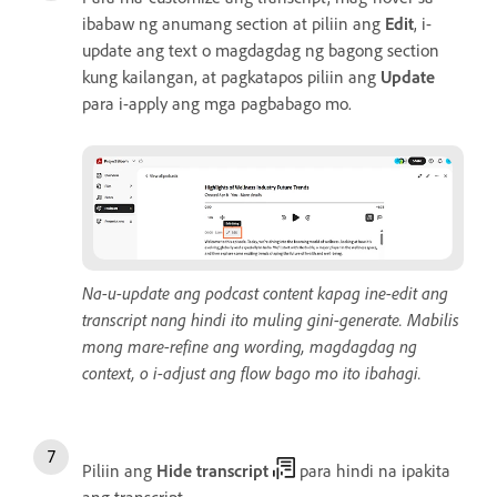
ibabaw ng anumang section at piliin ang
Edit
, i-
update ang text o magdagdag ng bagong section
kung kailangan, at pagkatapos piliin ang
Update
para i-apply ang mga pagbabago mo.
Na-u-update ang podcast content kapag ine-edit ang
transcript nang hindi ito muling gini-generate. Mabilis
mong mare-refine ang wording, magdagdag ng
context, o i-adjust ang flow bago mo ito ibahagi.
Piliin ang
Hide transcript
para hindi na ipakita
ang transcript.