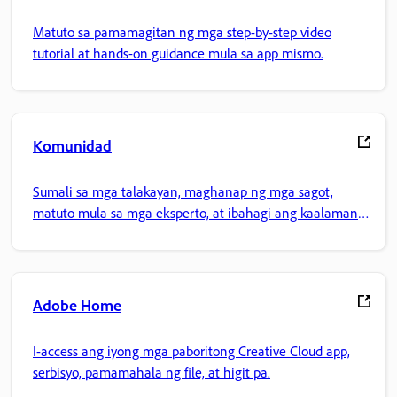
Matuto sa pamamagitan ng mga step-by-step video
tutorial at hands-on guidance mula sa app mismo.
Komunidad
Sumali sa mga talakayan, maghanap ng mga sagot,
matuto mula sa mga eksperto, at ibahagi ang kaalaman
mo.
Adobe Home
I-access ang iyong mga paboritong Creative Cloud app,
serbisyo, pamamahala ng file, at higit pa.