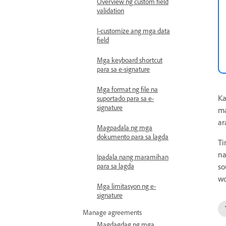
Overview ng custom field
validation
I-customize ang mga data
field
Mga keyboard shortcut
para sa e-signature
Mga format ng file na
Ka
suportado para sa e-
signature
ma
ar
Magpadala ng mga
dokumento para sa lagda
Ti
na
Ipadala nang maramihan
para sa lagda
so
wo
Mga limitasyon ng e-
signature
Manage agreements
Magdagdag ng mga