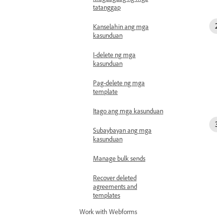
tatanggap
Kanselahin ang mga
kasunduan
I-delete ng mga
kasunduan
Pag-delete ng mga
template
Itago ang mga kasunduan
Subaybayan ang mga
kasunduan
Manage bulk sends
Recover deleted
agreements and
templates
Work with Webforms