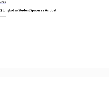
vious
Q tungkol sa Student Spaces sa Acrobat
Komunidad
A
by-
Sumali sa mga talakayan, maghanap ng
I-