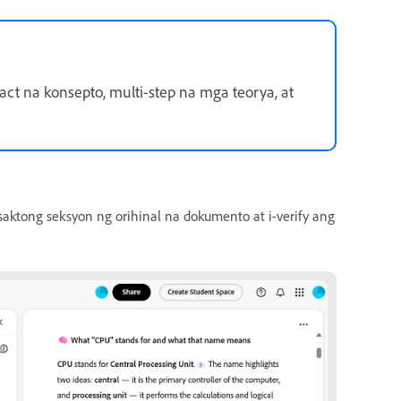
ct na konsepto, multi-step na mga teorya, at
saktong seksyon ng orihinal na dokumento at i-verify ang