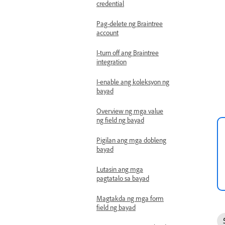
credential
Pag-delete ng Braintree
account
I-turn off ang Braintree
integration
I-enable ang koleksyon ng
bayad
Overview ng mga value
ng field ng bayad
Pigilan ang mga dobleng
bayad
Lutasin ang mga
pagtatalo sa bayad
Magtakda ng mga form
field ng bayad