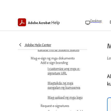
Tuklasin ang Student Spaces
FAQ tungkol sa Student Spaces sa
Acrobat
Desktop
Help
Adobe Acrobat
Makakuha ng mga
pinagkakatiwalaang sagot na
may AI citation
M
Adobe Help Center
Makipagtulungan sa mga
kaklase mo sa Student Spaces
La
Mag-e-sign ng mga dokumento
Add e-sign branding
I-customize ang mga e-
signature URL
A
k
Magtakda ng mga
pangalan ng kumpanya
Mag-upload ng mga logo
Request e-signatures