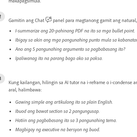
makapagsimula.
Gamitin ang Chat
panel para magtanong gamit ang natural, 
I-summarize ang 20‑pahinang PDF na ito sa mga bullet point.
Ibigay sa akin ang mga pangunahing punto mula sa kabanatan
Ano ang 5 pangunahing argumento sa pagbabasang ito?
Ipaliwanag ito na parang bago ako sa paksa.
Kung kailangan, hilingin sa AI tutor na i-reframe o i-condens
aral, halimbawa:
Gawing simple ang artikulong ito sa plain English.
Ibuod ang bawat section sa 2 pangungusap.
Hatiin ang pagbabasang ito sa 3 pangunahing tema.
Magbigay ng executive na bersyon ng buod.