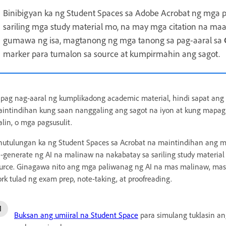
Binibigyan ka ng Student Spaces sa Adobe Acrobat ng mga 
sariling mga study material mo, na may mga citation na maa
gumawa ng isa, magtanong ng mga tanong sa pag-aaral sa
marker para tumalon sa source at kumpirmahin ang sagot.
pag nag-aaral ng kumplikadong academic material, hindi sapat ang
intindihan kung saan nanggaling ang sagot na iyon at kung mapagk
alin, o mga pagsusulit.
nutulungan ka ng Student Spaces sa Acrobat na maintindihan ang
-generate ng AI na malinaw na nakabatay sa sariling study material
urce. Ginagawa nito ang mga paliwanag ng AI na mas malinaw, mas 
rk tulad ng exam prep, note-taking, at proofreading.
Buksan ang umiiral na Student Space
para simulang tuklasin an