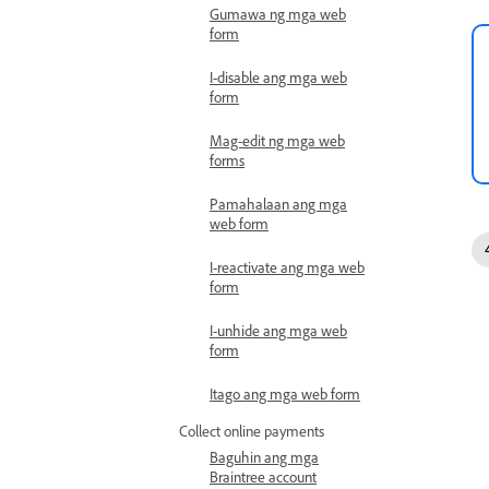
Gumawa ng mga web
form
I-disable ang mga web
form
Mag-edit ng mga web
forms
Pamahalaan ang mga
web form
I-reactivate ang mga web
form
I-unhide ang mga web
form
Itago ang mga web form
Collect online payments
Baguhin ang mga
Braintree account