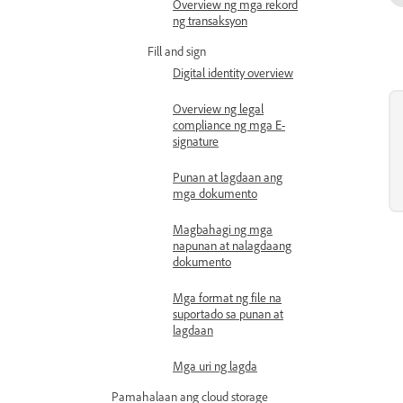
Overview ng mga rekord
ng transaksyon
Fill and sign
Digital identity overview
Overview ng legal
compliance ng mga E-
signature
Punan at lagdaan ang
mga dokumento
Magbahagi ng mga
napunan at nalagdaang
dokumento
Mga format ng file na
suportado sa punan at
lagdaan
Mga uri ng lagda
Pamahalaan ang cloud storage