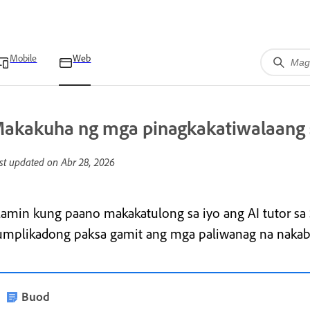
Mobile
Web
akakuha ng mga pinagkakatiwalaang s
st updated on
Abr 28, 2026
lamin kung paano makakatulong sa iyo ang AI tutor sa
umplikadong paksa gamit ang mga paliwanag na nakaba
Buod