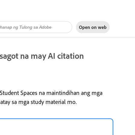
Open on
web
agot na may AI citation
 Student Spaces na maintindihan ang mga
tay sa mga study material mo.