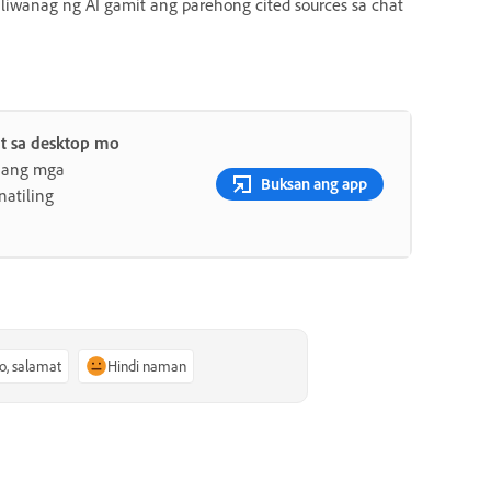
aliwanag ng AI gamit ang parehong cited sources sa chat
t sa desktop mo
 ang mga
Buksan ang app
atiling
o, salamat
Hindi naman