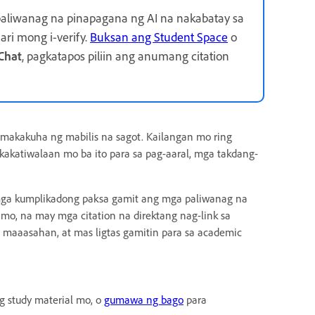
paliwanag na pinapagana ng AI na nakabatay sa
ari mong i-verify.
Buksan ang Student Space
o
Chat
, pagkatapos piliin ang anumang citation
 makakuha ng mabilis na sagot. Kailangan mo ring
akatiwalaan mo ba ito para sa pag-aaral, mga takdang-
 mga kumplikadong paksa gamit ang mga paliwanag na
 mo, na may mga citation na direktang nag-link sa
maaasahan, at mas ligtas gamitin para sa academic
g study material mo, o
gumawa ng bago
para