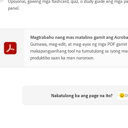
Opsyonal, gawing mga flashcard, quiz, o study guide ang mga p
panel.
Magtrabaho nang mas matalino gamit ang Acroba
Gumawa, mag-edit, at mag-ayos ng mga PDF gamit
makapangyarihang tool na tumutulong sa iyong man
produktibo saan ka man naroroon.
Nakatulong ba ang page na ito?
O