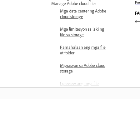
Pre
Manage Adobe cloud files
Mga data center ng Adobe
FA
cloud storage
Mga limitasyon sa laki ng
file sa storage
Pamahalaan ang mga file
at folder
Migrasyon sa Adobe cloud
storage
I-preview ang mga file
Sort and search files
Upload files
Matuto
Tingnan ang mga
kasunduan at template
Matuto sa pamamagitan ng mga step-
Tingnan ang mga file