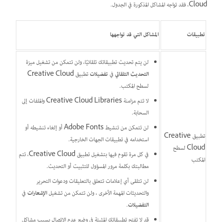
Cloud، فقد تواجه المشاكل المذكورة في الجدول.
تطبيقات
المشاكل التي قد تواجهها
لن يتم تحديث تطبيقاتك تلقائيًا، ولن تتمكن من تشغيل ميزة
التحديث التلقائي
في
تفضيلات
تطبيق Creative Cloud
لسطح المكتب.
لا تتم مزامنة Creative Cloud Libraries والملفات إلى
السحابة.
لن تتمكن من تنشيط Adobe Fonts أو إلغاء تنشيطه أو
تطبيق Creative
استخدامه في تطبيقات الجهات الخارجية.
Cloud لسطح
في كل مرة تقوم فيها بتشغيل تطبيق Creative Cloud، تتم
المكتب
مطالبتك بكلمة مرور المسؤول للتثبيت أو التحديث.
لن تتلقى أي إعلامات تتعلق بالتعليقات ودعوات التحرير
والتحديثات المهمة الأخرى ، ولن تتمكن من تشغيل
الإشعارات
في
التفضيلات
.
قد لا تفتح تطبيقاتك المثبتة في وضع عدم الاتصال بسبب مشاكل