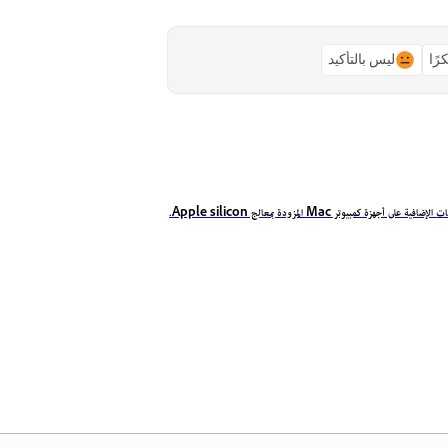
رًا
ليس بالتأكيد
ية على أجهزة كمبيوتر Mac المزودة بمعالج Apple silicon.