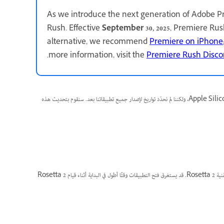
As we introduce the next generation of Adobe P
Rush. Effective
September 30, 2025
, Premiere Rus
alternative, we recommend
Premiere on iPhone
.
more information, visit the
Premiere Rush Disco
نحن نعمل لضمان عمل تطبيقاتنا بشكل محلي على أجهزة الكمبيوتر ذات نظام macOS التي تستخدم معالج Apple Silicon، ولكننا لم نحدّد تواريخ لإصدار جميع تطبيقاتنا بعد. سنقوم بتحديث هذه
إذا كنت تستخدم جهاز Mac مزود بـ Apple silicon، فيمكنك تثبيت بعض تطبيقات Adobe باستخدام تقنية Rosetta 2. قد يستغرق فتح التطبيقات وقتًا أطول في البداية أثناء قيام Rosetta 2