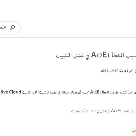
الخطأ A12E1 في فشل التثبيت
خ آخر تحديث
17‏/09‏/2025
حل رمز الخطأ A12E1 "يبدو أن هناك مشكلة في عملية التثبيت" أثناء تثبيت Adobe Creative Cloud أو تحديثه.
أ A12E1 إلى فشل في التثبيت أو التحديث.
ل