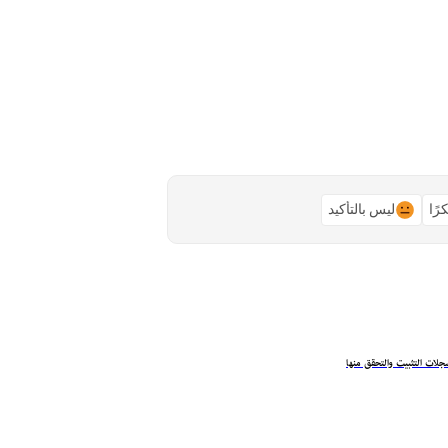
رًا
ليس بالتأكيد
لات التثبيت والتحقق منها