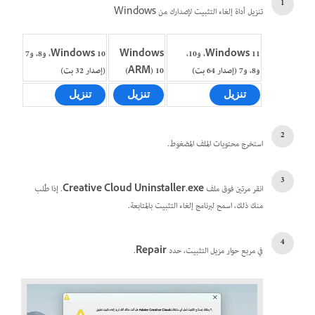
تنزيل أداة إلغاء التثبيت لإصدارك من Windows
Windows 11، و10،
Windows
Windows 10،‏ و8، و7
و8، و7 (إصدار 64 بت)
10‏ (ARM)
(إصدار 32 بت)
تنزيل
تنزيل
تنزيل
استخرج محتويات الملف المضغوط.
انقر مرتين فوق ملف
Creative Cloud Uninstaller.exe
. إذا طُلب
منك ذلك، اسمح لبرنامج إلغاء التثبيت بالمتابعة.
في مربع حوار مزيل التثبيت، حدد
Repair
.