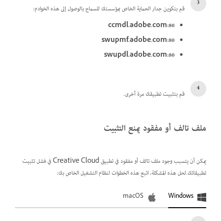
قم بتكوين جدار الحماية الخاص بمؤسستك للسماح بالوصول إلى هذه الخوادم:
ccmdl.adobe.com:80
swupmf.adobe.com:80
swupdl.adobe.com:80
قم بتثبيت تطبيقك مرة أخرى.
ملف تالف أو مفقود يمنع التثبيت
يمكن أن يتسبب وجود ملف تالف أو مفقود في تطبيق Creative Cloud في فشل تثبيت
تطبيقاتك.لحل هذه المشكلة، اتبع هذه الخطوات لنظام التشغيل الخاص بك:
macOS
Windows