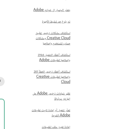
يتعذر الوصول إلى خوادم Adobe
تم بلوغ حد تنشيط الأجهزة
استكشاف مشكلات ترخيص تطبيق
Creative Cloud ومشكلات
حساب المستخدم وإصلاحها
استكشاف أخطاء التفعيل 194:6
وإصلاحها لتطبيقات Adobe
استكشاف أخطاء ترخيص الخطأ 205
وإصلاحها لتطبيقات Creative
Cloud
تظهر شهادات ترخيص Adobe على
إنها غير موثوقة
تعذّر تفعيل أو إعادة تثبيت تطبيقات
Adobe القديمة
إعادة تعيين ملف المضيفات