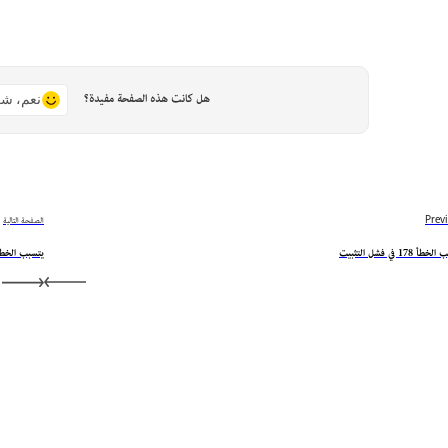
هل كانت هذه الصفحة مفيدة؟
نعم، شك
Prev
الصفحة التالية
أ 178 في فشل التثبيت
يتسبب الخطأ 180 في فشل الت