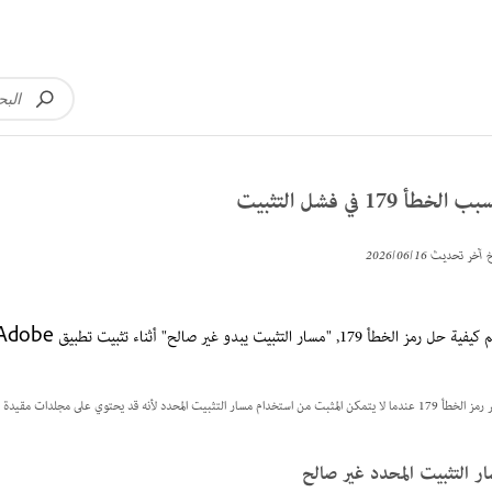
 الخطأ 179 في فشل التثبيت
خ آخر تحديث
16‏/06‏/2026
ة حل رمز الخطأ 179, "مسار التثبيت يبدو غير صالح" أثناء تثبيت تطبيق Adobe.
المثبت من استخدام مسار التثبيت المحدد لأنه قد يحتوي على مجلدات مقيدة أو أذونات غير كافية تمنع التثبيت.
ر التثبيت المحدد غير صالح