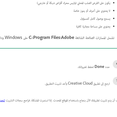
يكون على القرص الصلب المحلي (وليس محرك أقراص شبكة أو خارجي)
لا يحتوي على أحرف أو رموز خاصة
يسمح بوصول كامل كمسؤول
يحتوي على مساحة مجانية كافية
تشمل المسارات الصالحة الشائعة
C:\Program Files\Adobe
على Windows ودليل
حدد
Done
لحفظ تغييراتك.
ارجع إلى تطبيق Creative Cloud وأعد تثبيت التطبيق.
أن يتم تثبيت تطبيقك الآن بنجاح باستخدام الموقع المحدث. إذا استمرت المشكلة، فراجع سجلات التثبيت
لتحدي