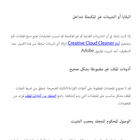
البقايا أو التثبيتات غير المكتملة تتداخل
إذا كنت تشك في أن التثبيتات القديمة أو غير المكتملة قد تسبب تعارضات تمنع نسخ الملفات، قم
بتشغيل
أداة Creative Cloud Cleaner
لإزالة أي تثبيتات سابقة من هذا القبيل. بعد
التنظيف، أعد تثبيت تطبيق Adobe.
أذونات الملف غير مضبوطة بشكل صحيح
قد لا تحتوي المجلدات المطلوبة على أذونات القراءة/الكتابة الصحيحة. تحقق من ضبط أذونات
الملف بشكل مناسب على المجلدات التي يتم إنشاؤها. راجع
التحقق من أذونات الملف
لمزيد من
المعلومات.
الوصول المحكوم للمجلد يحجب التثبيت