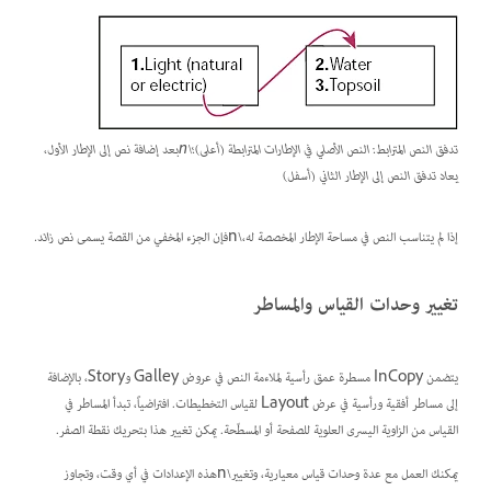
تدفق النص المترابط: النص الأصلي في الإطارات المترابطة (أعلى)؛\nبعد إضافة نص إلى الإطار الأول،
يعاد تدفق النص إلى الإطار الثاني (أسفل)
إذا لم يتناسب النص في مساحة الإطار المخصصة له،\nفإن الجزء المخفي من القصة يسمى
نص زائد.
تغيير وحدات القياس والمساطر
يتضمن InCopy مسطرة عمق رأسية لملاءمة النص في عروض Galley وStory، بالإضافة
إلى مساطر أفقية ورأسية في عرض Layout لقياس التخطيطات. افتراضياً، تبدأ المساطر في
القياس من الزاوية اليسرى العلوية للصفحة أو المسطّحة. يمكن تغيير هذا بتحريك نقطة الصفر.
يمكنك العمل مع عدة وحدات قياس معيارية، وتغيير\nهذه الإعدادات في أي وقت، وتجاوز