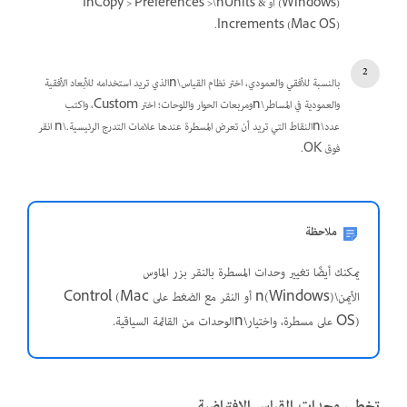
(Windows) أو InCopy > Preferences >\nUnits &
Increments (Mac OS).
بالنسبة للأفقي والعمودي، اختر نظام القياس\nالذي تريد استخدامه للأبعاد الأفقية
والعمودية في المساطر\nومربعات الحوار واللوحات؛ اختر Custom، واكتب
عدد\nالنقاط التي تريد أن تعرض المسطرة عندها علامات التدرج الرئيسية.\n انقر
فوق OK.
ملاحظة
يمكنك أيضًا تغيير وحدات المسطرة بالنقر بزر الماوس
الأيمن\n(Windows) أو النقر مع الضغط على Control (Mac
OS) على مسطرة، واختيار\nالوحدات من القائمة السياقية.