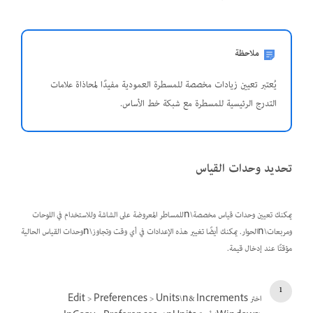
ملاحظة
يُعتبر تعيين زيادات مخصصة للمسطرة العمودية مفيدًا لمحاذاة علامات
التدرج الرئيسية للمسطرة مع شبكة خط الأساس.
تحديد وحدات القياس
يمكنك تعيين وحدات قياس مخصصة\nللمساطر المعروضة على الشاشة وللاستخدام في اللوحات
ومربعات\nالحوار. يمكنك أيضًا تغيير هذه الإعدادات في أي وقت وتجاوز\nوحدات القياس الحالية
مؤقتًا عند إدخال قيمة.
اختر Edit > Preferences > Units\n& Increments