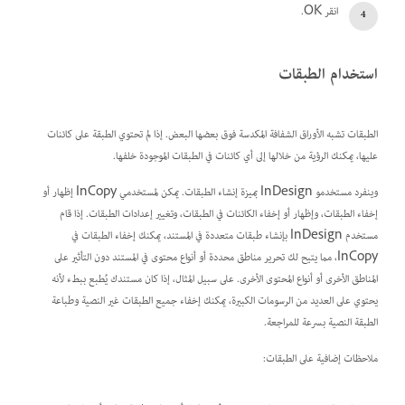
انقر OK.
استخدام الطبقات
الطبقات تشبه الأوراق الشفافة المكدسة فوق بعضها البعض. إذا لم تحتوي الطبقة على كائنات
عليها، يمكنك الرؤية من خلالها إلى أي كائنات في الطبقات الموجودة خلفها.
وينفرد مستخدمو InDesign بميزة إنشاء الطبقات. يمكن لمستخدمي InCopy إظهار أو
إخفاء الطبقات، وإظهار أو إخفاء الكائنات في الطبقات، وتغيير إعدادات الطبقات. إذا قام
مستخدم InDesign بإنشاء طبقات متعددة في المستند، يمكنك إخفاء الطبقات في
InCopy، مما يتيح لك تحرير مناطق محددة أو أنواع محتوى في المستند دون التأثير على
المناطق الأخرى أو أنواع المحتوى الأخرى. على سبيل المثال، إذا كان مستندك يُطبع ببطء لأنه
يحتوي على العديد من الرسومات الكبيرة، يمكنك إخفاء جميع الطبقات غير النصية وطباعة
الطبقة النصية بسرعة للمراجعة.
ملاحظات إضافية على الطبقات: