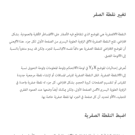
تغيير نقطة الصفر
النقطة\nالصفرية
هي الموضع الذي تتقاطع فيه الأصفار على\nالمساطر الأفقية والعمودية. بشكل
افتراضي، تقع النقطة الصفرية\nفي الزاوية العلوية اليسرى من الصفحة الأولى لكل جزء. هذا\nيعني
أن الموضع الافتراضي للنقطة الصفرية هو دائماً نفسه\nبالنسبة للجزء، ولكن قد يبدو متغيراً بالنسبة
إلى\nلوحة اللصق.
تُعرض إحداثيات الموضع X وY في لوحة\nالتحكم ولوحة المعلومات ولوحة التحويل نسبة
إلى\nالنقطة الصفرية. انقل النقطة الصفرية لقياس المسافات أو لإنشاء نقطة مرجعية جديدة
للقياس أو لتقسيم الصفحات كبيرة الحجم. بشكل افتراضي، كل جزء له نقطة صفرية واحدة في
الزاوية العلوية اليسرى\nمن الصفحة الأولى، ولكن يمكنك أيضاً وضعها عند العمود الفقري
للتجليد،\nأو تحديد أن كل صفحة في الجزء لها نقطة صفرية خاصة بها.
اضبط النقطة الصفرية