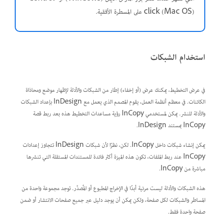
click (Mac OS) على المسطرة الأفقية.
استخدام الشبكات
في عرض التخطيط، يمكنك عرض (أو إخفاء) إطار من الشبكات والأدلة لإظهار موضع ومحاذاة
الكائنات. في معظم أنظمة العمل، يقوم المصمم الذي يعمل مع InDesign بإعداد الشبكات
والأدلة للنشر. يمكن لمستخدمي InCopy رؤية مساعدات التخطيط هذه بعد ربط قصة
InCopy بمستند InDesign.
يمكن إنشاء شبكات داخل InCopy. لكن، نظرًا لأن شبكات InDesign تتجاوز إعدادات
InCopy عند ربط الملفات، تكون هذه الميزة أكثر فائدة للمستندات المستقلة التي تنشرها
مباشرة من InCopy.
هذه الشبكات والأدلة ليست مرئية أبدًا في الإخراج المطبوع أو المُصدَّر. توجد مجموعة واحدة من
المساطر والشبكات لكل صفحة، ولكن يمكن أن يوجد دليل عبر جميع صفحات الانتشار أو ضمن
صفحة واحدة فقط.