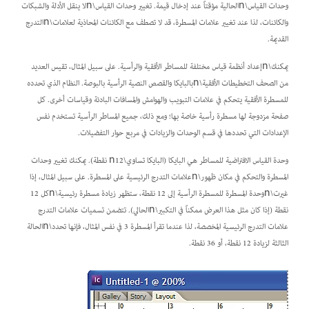
وحدات القياس\nالحالية مؤقتاً عند إدخال قيمة. تغيير وحدات القياس\nلا ينقل الأدلة والشبكات
والكائنات، لذا عند تغيير علامات المسطرة، قد لا تصطف مع الكائنات المحاذية لعلامات\nالتدرج
القديمة.
يمكنك\nإعداد أنظمة قياس مختلفة للمساطر الأفقية والرأسية. على سبيل المثال، تقيس العديد
من الصحف التخطيطات الأفقية\nبالبايكا والقصص النصية الرأسية بالبوصة. النظام الذي تحدده
للمسطرة الأفقية يتحكم في علامات التبويب والهوامش والمسافات البادئة وقياسات أخرى. كل
صفحة مزدوجة لها مسطرة رأسية خاصة بها؛ ومع ذلك، جميع المساطر الرأسية تستخدم نفس
الإعدادات التي تحددها في قسم الوحدات والزيادات في مربع حوار التفضيلات.
وحدة القياس الافتراضية للمساطر هي البايكا (البايكا تساوي\n12 نقطة). يمكنك تغيير وحدات
المسطرة والتحكم في مكان ظهور\nعلامات التدرج الرئيسية على المسطرة. على سبيل المثال، إذا
غيرت\nوحدة المسطرة للمسطرة الرأسية إلى 12 نقطة، ستظهر زيادة مسطرة رئيسية\nكل 12
نقطة (إذا كان مثل هذا العرض ممكناً في التكبير\nالحالي). تتضمن تسميات علامات التدرج
علامات التدرج الرئيسية المخصصة، لذا عندما تقرأ المسطرة 3 في نفس المثال، فإنها تحدد\nالحالة
الثالثة لزيادة 12 نقطة، أو 36 نقطة.