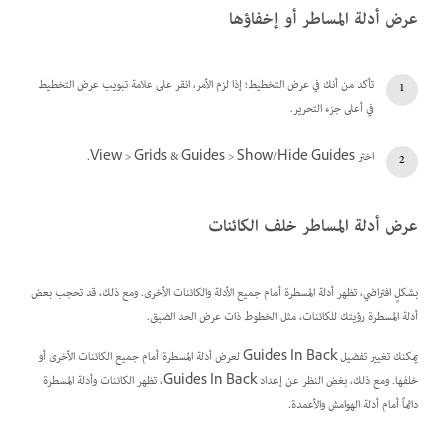
عرض أدلة المساطر أو إخفاؤها
تأكد من أنك في عرض التخطيط؛ إذا لزم الأمر، انقر على علامة تبويب عرض التخطيط
في أعلى جزء التحرير.
اختر View > Grids & Guides > Show/Hide Guides.
عرض أدلة المساطر خلف الكائنات
بشكلٍ افتراضي، تظهر أدلة المسطرة أمام جميع الأدلة والكائنات الأخرى. ومع ذلك، قد تحجب بعض
أدلة المسطرة رؤيتك للكائنات، مثل الخطوط ذات عرض الحد الضيق.
يمكنك تغيير تفضيل Guides In Back لعرض أدلة المسطرة أمام جميع الكائنات الأخرى أو
خلفها. ومع ذلك، بغض النظر عن إعداد Guides In Back، تظهر الكائنات وأدلة المسطرة
دائماً أمام أدلة الهوامش والأعمدة.