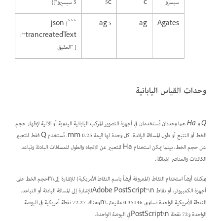
سيسرو
c
5c
5 سيسيرو"]}
```json {
5 ag
ag
Agates
"trancreatedText":
[ "العقيق
وحدات القياس اليابانية
Q
و
Ha
هما وحدتان تُستخدمان في أجهزة التصوير المركب اليابانية اليدوية أو الآلية لإظهار حجم
الخط أو التتبع أو طول المسافة الرائدة. كل وحدة لها قيمة 0.25 mm. تُستخدم Q فقط للتعبير
عن حجم الخط، بينما يمكن استخدام Ha للتعبير عن الاتجاه والطول للمسافات البادئة وتباعد
الكائنات والعناصر المماثلة.
يمكنك أيضاً استخدام النقاط (المعروفة أيضاً باسم النقاط الأمريكية) للإشارة إلى\nحجم الخط على
أجهزة الكمبيوتر، أو نقاط Adobe PostScript®\nللإشارة إلى المسافة البادئة أو التباعد.
النقطة الأمريكية الواحدة تساوي 0.35146 ملليمتر،\nوهناك 72.27 نقطة أمريكية في البوصة
الواحدة و72 نقطة PostScript\nفي البوصة الواحدة.