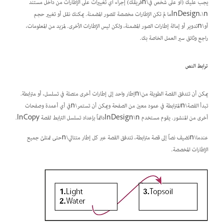
يجب عليك (أو على شخص في\nفريقك) إجراء أي تغييرات على الإطارات من داخل مستند
InDesign،\nما لم تكن الإطارات مخصصة للصور المضمنة. يمكنك نقل أو تغيير حجم
أو\nتدوير أو إمالة إطارات الصور المضمنة، ولكن ليس الإطارات الأخرى. لمزيد من المعلومات،
راجع وثائق سير العمل الخاصة بك.
ترابط النص
يمكن أن تتدفق القصة الطويلة من\nإطار واحد إلى إطارات أخرى متصلة في تسلسل، أو
مترابطة.
تبدأ القصة\nالمترابطة في عمود معين من الصفحة ويمكن أن تستمر\nفي أي أعمدة وصفحات
أخرى من المنشور. يقوم مستخدم InDesign\nدائماً بإعداد تسلسل الترابط لقصة InCopy.
عندما\nتضيف نصاً إلى قصة مترابطة، تتدفق القصة عبر كل إطار متتالي\nحتى تمتلئ جميع
الإطارات المخصصة.