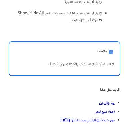
لإظهار أو إخفاء الكائنات الفردية.
لإظهار أو إخفاء جميع الطبقات دفعة واحدة، اختر Show/Hide All
Layers من قائمة اللوحة.
ملاحظة
لا تتم الطباعة إلا للطبقات والكائنات المرئية فقط.
المزيد مثل هذا
حول الإطارات
احتواء نسخ النص
حول شبكات الإطارات في مستندات InCopy