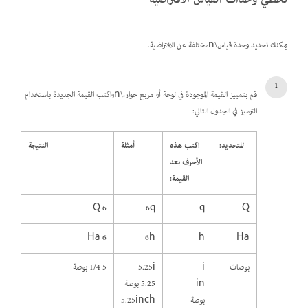
تخطي وحدات القياس الافتراضية
يمكنك تحديد وحدة قياس\nمختلفة عن الافتراضية.
قم بتمييز القيمة الموجودة في لوحة أو مربع حوار،\nواكتب القيمة الجديدة باستخدام
الترميز في الجدول التالي:
للتحديد:
اكتب هذه
أمثلة
النتيجة
الأحرف بعد
القيمة:
6 Q
6q
q
Q
6 Ha
6h
h
Ha
بوصات
i
5.25i
5 1/4 بوصة
in
5.25 بوصة
بوصة
5.25inch