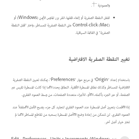
والعمودية
.
لقفل النقطة الصفرية أو إلغاء قفلها، انقر بزر الماوس الأيمن (Windows) أو
Control-click (Mac) على النقطة الصفرية للمساطر، واختر "قفل النقطة
الصفرية" في القائمة السياقية.
تغيير النقطة الصفرية الافتراضية
باستخدام إعداد "Origin" في مربع حوار "Preferences"، يمكنك تعيين النقطة الصفرية
الافتراضية للمساطر وكذلك نطاق المسطرة الأفقية.
النطاق
يحدد\nما إذا كانت المسطرة تقيس عبر
الصفحة، أو عبر الجزء بأكمله،\nأو، للأجزاء متعددة الصفحات، من وسط العمود الفقري.
إذا\nقمت بتعيين أصل المسطرة عند العمود الفقري لتجليد كل جزء، يصبح الأصل\nمقفلاً عند
العمود الفقري. لن تتمكن من إعادة وضع\nأصل المسطرة بسحبه من تقاطع المساطر\nما لم
تختر خيار أصل آخر.