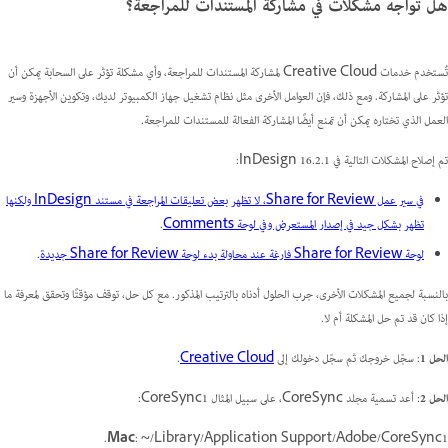
هل تواجه مشكلات في مشاركة المستندات للمراجعة؟
تُستخدم خدمات Creative Cloud لمشاركة المستندات للمراجعة، وأي مشكلة تؤثر على السحابة يمكن أن
تؤثر على المشاركة. ومع ذلك، فإن العوامل الأخرى مثل نظام تشغيل جهاز الكمبيوتر لديك، وتكوين الأجهزة وسير
العمل الذي تختاره يمكن أن تمنع أيضًا المشاركة الفعالة للمستندات للمراجعة.
تم إصلاح المشكلات التالية في InDesign 16.2.1:
في سير عمل Share for Review، لا تظهر بعض تعليقات المراجعة في مستند InDesign ولكنها
تظهر بشكل جيد في إصدار المستعرض وفي لوحة Comments
.
لوحة Share for Review فارغة عند محاولة بدء لوحة Share for Review جديدة
.
بالنسبة لجميع المشكلات الأخرى، جرب الحلول أدناه بالترتيب المذكور. مع كل حل، توقف مؤقتًا وتحقق لمعرفة ما
إذا كان قد تم حل المشكلة أم لا.
الحل 1
: سجّل خروجك ثم سجّل دخولك إلى
Creative Cloud
.
الحل 2
: أعد تسمية مجلد CoreSync، على سبيل المثال CoreSync1:
Mac
: ~/Library/Application Support/Adobe/CoreSync1.