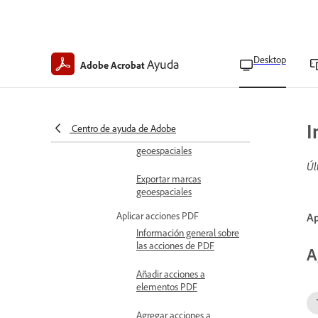
Importar shapefiles en
PDF geoespaciales
Buscar ubicaciones de
mapas en PDF
Desktop
Ayuda
Adobe Acrobat
geoespaciales
Calcular distancias y áreas
en PDF geoespaciales
I
Centro de ayuda de Adobe
Personalizar mediciones
geoespaciales
Úl
Exportar marcas
geoespaciales
Aplicar acciones PDF
Ap
Información general sobre
las acciones de PDF
A
Añadir acciones a
elementos PDF
Agregar acciones a