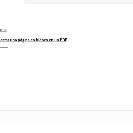
erior
sertar una página en blanco en un PDF