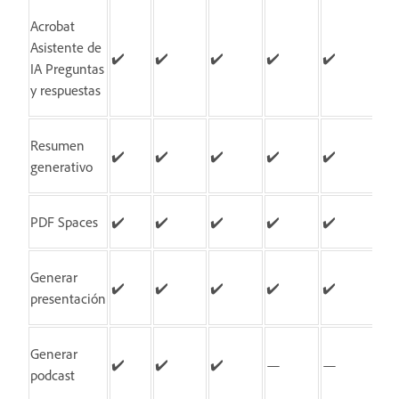
Acrobat
Asistente de
✔️
✔️
✔️
✔️
✔️
IA Preguntas
y respuestas
Resumen
✔️
✔️
✔️
✔️
✔️
generativo
PDF Spaces
✔️
✔️
✔️
✔️
✔️
Generar
✔️
✔️
✔️
✔️
✔️
presentación
Generar
✔️
✔️
✔️
—
—
podcast