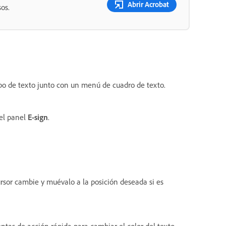
Abrir Acrobat
os.
o de texto junto con un menú de cuadro de texto.
 el panel
E-sign
.
ursor cambie y muévalo a la posición deseada si es
ntas de acción rápida para cambiar el color del texto.