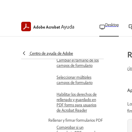
Alinear campos de
formulario
Desktop
Ayuda
Copiar campos de
Adobe Acrobat
formulario
Mover campos de
formulario
R
Centro de ayuda de Adobe
Cambiar el tamaño de los
campos de formulario
Úl
Seleccionar múltiples
campos de formulario
Ap
Habilitar los derechos de
rellenado y guardado en
Lo
PDF forms para usuarios
de Acrobat Reader
fi
Rellenar y firmar formularios PDF
Comprobar si un