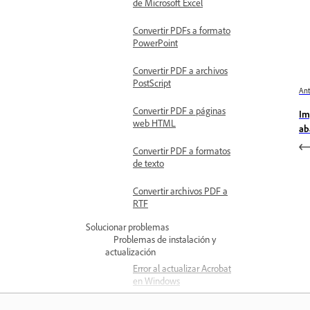
de Microsoft Excel
Convertir PDFs a formato
PowerPoint
Convertir PDF a archivos
PostScript
Ant
Convertir PDF a páginas
Im
web HTML
ab
Convertir PDF a formatos
de texto
Convertir archivos PDF a
RTF
Solucionar problemas
Problemas de instalación y
actualización
Error al actualizar Acrobat
en Windows
No se puede descargar e