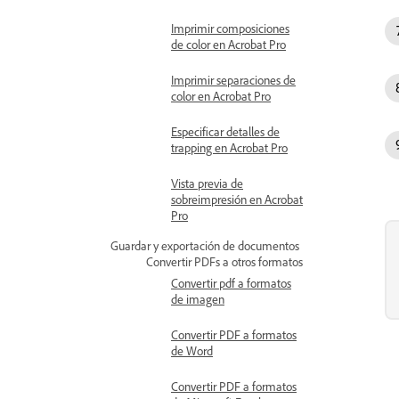
Imprimir composiciones
de color en Acrobat Pro
Imprimir separaciones de
color en Acrobat Pro
Especificar detalles de
trapping en Acrobat Pro
Vista previa de
sobreimpresión en Acrobat
Pro
Guardar y exportación de documentos
Convertir PDFs a otros formatos
Convertir pdf a formatos
de imagen
Convertir PDF a formatos
de Word
Convertir PDF a formatos