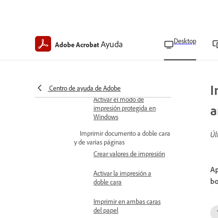
Utilice el modo de impresión
segura y especial
Imprimir comentarios
Desktop
Ayuda
Adobe Acrobat
Imprimir capas
Imprimir PDF con fuentes
asiáticas no incrustadas
I
Centro de ayuda de Adobe
Activar el modo de
a
impresión protegida en
Windows
Imprimir documento a doble cara
Úl
y de varias páginas
Crear valores de impresión
Ap
Activar la impresión a
bo
doble cara
Imprimir en ambas caras
del papel