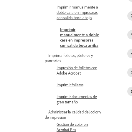
Imprimir manualmente a
doble cara en impresoras
con salida boca abajo
Imprimir
manualmente a doble
cara en impresoras
con salida boca arriba
Imprima folletos, pósteres y
pancartas
Impresión de folletos con
Adobe Acrobat
Imprimir folletos
Imprimir documentos de
gran tamaño
Administrar la calidad del color y
de impresión
Gestión de color en
Acrobat Pro