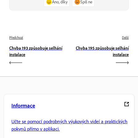
Ano, díky
Spíš ne
Předchozí
Další
Chyba 193 způsobuje selhání
Chyba 195 způsobuje selhání
instalace
instalace
Informace
Učte se pomocí podrobných výukových videí a praktických
pokynů přímo v aplikaci.