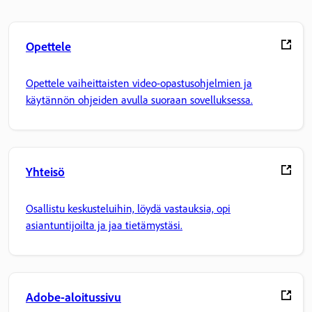
Opettele
Opettele vaiheittaisten video-opastusohjelmien ja
käytännön ohjeiden avulla suoraan sovelluksessa.
Yhteisö
Osallistu keskusteluihin, löydä vastauksia, opi
asiantuntijoilta ja jaa tietämystäsi.
Adobe-aloitussivu