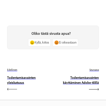
Oliko tästä sivusta apua?
Kyllä, kiitos
Ei oikeastaan
Edellinen
Seuraava
Todentamisavainten
Todentamisavainten
yleiskatsaus
käyttäminen Adobe-tilillä