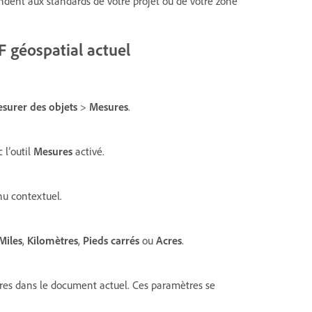
ndent aux standards de votre projet ou de votre zone
F géospatial actuel
surer des objets
>
Mesures
.
 l’outil
Mesures
activé.
u contextuel.
Miles
,
Kilomètres
,
Pieds carrés
ou
Acres
.
res dans le document actuel. Ces paramètres se