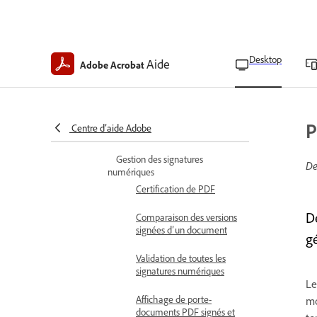
Envoi de documents pour
signature électronique
Demande de signatures
Desktop
Aide
Adobe Acrobat
électroniques en masse
Gestion d’accords
Gestion des accords
P
Centre d’aide Adobe
envoyés en masse
Gestion des signatures
De
numériques
Certification de PDF
D
Comparaison des versions
signées d’un document
g
Validation de toutes les
signatures numériques
Le
Affichage de porte-
mo
documents PDF signés et