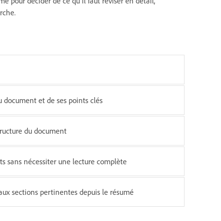
mé pour décider de ce qu’il faut réviser en détail,
rche.
u document et de ses points clés
tructure du document
ts sans nécessiter une lecture complète
ux sections pertinentes depuis le résumé