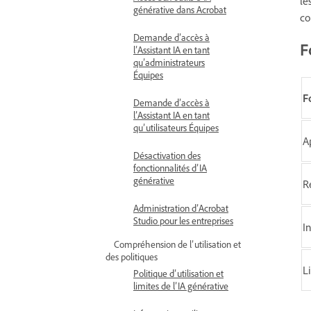
le
générative dans Acrobat
co
Demande d’accès à
F
l’Assistant IA en tant
qu’administrateurs
Équipes
F
Demande d’accès à
l’Assistant IA en tant
qu’utilisateurs Équipes
A
Désactivation des
fonctionnalités d’IA
générative
R
Administration d’Acrobat
Studio pour les entreprises
I
Compréhension de l’utilisation et
des politiques
L
Politique d’utilisation et
limites de l’IA générative