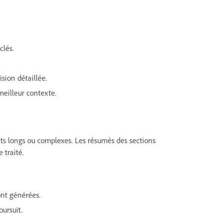
clés.
.
sion détaillée.
meilleur contexte.
ts longs ou complexes. Les résumés des sections
 traité.
ont générées.
ursuit.