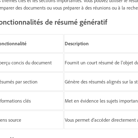
s thèmes clés et les sections importantes. Vous pouvez utiliser le résu
mparer des documents ou vous préparer à des réunions ou à la reche
onctionnalités de résumé génératif
onctionnalité
Description
perçu concis du document
Fournit un court résumé de l’objet d
ésumés par section
Génère des résumés alignés sur la s
nformations clés
Met en évidence les sujets importan
iens source
Vous permet d’accéder directement a