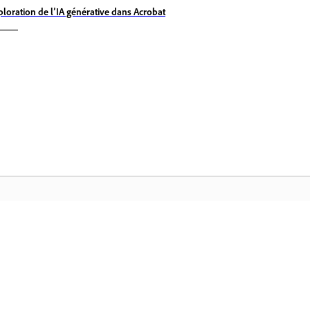
ploration de l’IA générative dans Acrobat
Communauté
Ac
Participez aux discussions, trouvez des
Ac
ues
réponses, apprenez auprès d'experts et
Cr