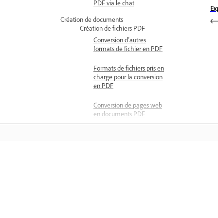
PDF via le chat
Ex
Création de documents
Création de fichiers PDF
Conversion d’autres
formats de fichier en PDF
Formats de fichiers pris en
charge pour la conversion
en PDF
Conversion de pages web
en documents PDF
Paramètres de conversion
des pages web
Création d’un document
Comprendre
PDF par impression dans
un fichier
Apprenez avec des didacticiels vidéo
Création d’un PDF à partir
étape par étape et des conseils pratiq
du contenu du presse-
papiers