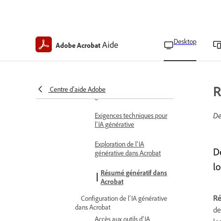
Activation ou désactivation
du nouvel Acrobat
Définition des préférences
Desktop
Aide
Adobe Acrobat
de mise à jour d’Acrobat
Utilisation de l’IA d’Acrobat
Prise en main de l’IA générative
Présentation de l’IA
R
Centre d’aide Adobe
générative
De
Exigences techniques pour
l’IA générative
Exploration de l’IA
D
générative dans Acrobat
l
Résumé génératif dans
Acrobat
Ré
Configuration de l’IA générative
dans Acrobat
de
Accès aux outils d’IA