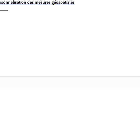
rsonnalisation des mesures géospatiales
Communauté
Ac
Participez aux discussions, trouvez des
Ac
ues
réponses, apprenez auprès d'experts et
Cr
partagez vos connaissances.
fi