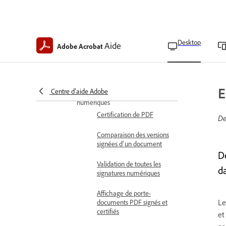
Demande de signatures
électroniques en masse
Desktop
Aide
Adobe Acrobat
Gestion d’accords
Gestion des accords
envoyés en masse
E
Centre d’aide Adobe
Gestion des signatures
numériques
Certification de PDF
De
Comparaison des versions
signées d’un document
D
Validation de toutes les
d
signatures numériques
Affichage de porte-
Le
documents PDF signés et
certifiés
et