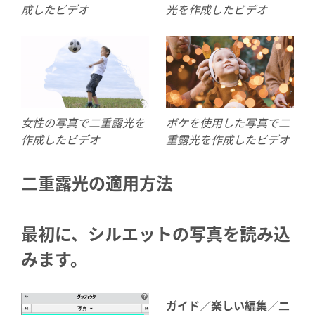
成したビデオ
光を作成したビデオ
女性の写真で二重露光を
ボケを使用した写真で二
作成したビデオ
重露光を作成したビデオ
二重露光の適用方法
最初に、シルエットの写真を読み込
みます。
ガイド
／
楽しい編集
／
二