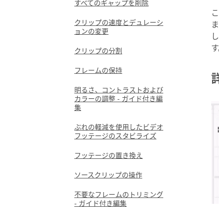
すべてのギャップを削除
こ
クリップの速度とデュレーシ
ま
ョンの変更
し
す
クリップの分割
フレームの保持
明るさ、コントラストおよび
カラーの調整 - ガイド付き編
集
ぶれの軽減を使用したビデオ
フッテージのスタビライズ
フッテージの置き換え
ソースクリップの操作
不要なフレームのトリミング
- ガイド付き編集