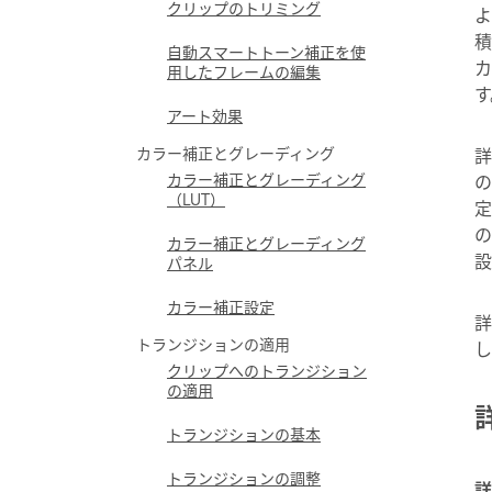
クリップのトリミング
よ
積
自動スマートトーン補正を使
カ
用したフレームの編集
す
アート効果
カラー補正とグレーディング
詳
カラー補正とグレーディング
の
（LUT）
定
の
カラー補正とグレーディング
設
パネル
カラー補正設定
詳
トランジションの適用
し
クリップへのトランジション
の適用
トランジションの基本
トランジションの調整
詳