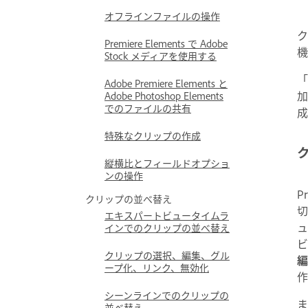
オフラインファイルの操作
ク
Premiere Elements で Adobe
機
Stock メディアを使用する
「
Adobe Premiere Elements と
加
Adobe Photoshop Elements
でのファイルの共有
特殊なクリップの作成
縦横比とフィールドオプショ
ンの操作
P
クリップの並べ替え
切
エキスパートビュータイムラ
ュ
インでのクリップの並べ替え
ビ
クリップの選択、編集、グル
編
ープ化、リンク、無効化
作
シーンラインでのクリップの
ま
並べ替え