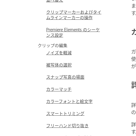
ま
クリップマーカーおよびタイ
す
ムラインマーカーの操作
Premiere Elements のシーケ
ンス設定
クリップの編集
ガ
ノイズを軽減
使
被写体の選択
スナップ写真の場面
カラーマッチ
カラーフォントと絵文字
詳
の
スマートトリミング
詳
フリーハンド切り抜き
す