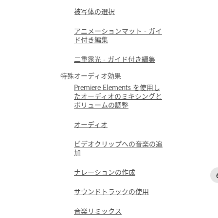
被写体の選択
アニメーションマット - ガイ
ド付き編集
二重露光 - ガイド付き編集
特殊オーディオ効果
Premiere Elements を使用し
たオーディオのミキシングと
ボリュームの調整
オーディオ
ビデオクリップへの音楽の追
加
ナレーションの作成
サウンドトラックの使用
音楽リミックス