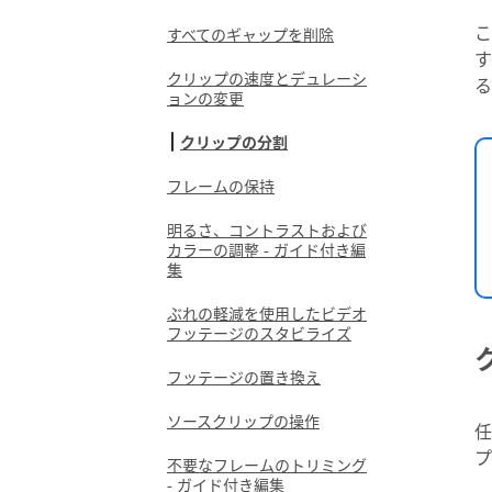
こ
すべてのギャップを削除
す
クリップの速度とデュレーシ
る
ョンの変更
クリップの分割
フレームの保持
明るさ、コントラストおよび
カラーの調整 - ガイド付き編
集
ぶれの軽減を使用したビデオ
フッテージのスタビライズ
フッテージの置き換え
ソースクリップの操作
任
プ
不要なフレームのトリミング
- ガイド付き編集