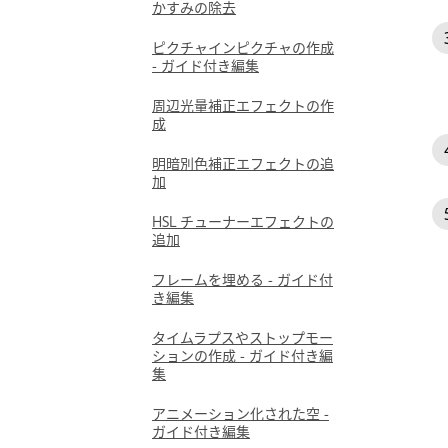
かすみの除去
ピクチャインピクチャの作成
- ガイド付き編集
周辺光量補正エフェクトの作
成
明暗別色補正エフェクトの追
加
HSL チューナーエフェクトの
追加
フレームを埋める - ガイド付
き編集
タイムラプスやストップモー
ションの作成 - ガイド付き編
集
アニメーション化された空 -
ガイド付き編集