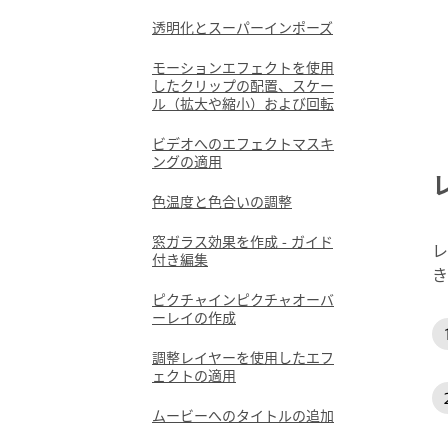
透明化とスーパーインポーズ
モーションエフェクトを使用
したクリップの配置、スケー
ル（拡大や縮小）および回転
ビデオへのエフェクトマスキ
ングの適用
色温度と色合いの調整
窓ガラス効果を作成 - ガイド
レ
付き編集
き
ピクチャインピクチャオーバ
ーレイの作成
調整レイヤーを使用したエフ
ェクトの適用
ムービーへのタイトルの追加