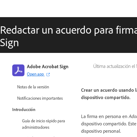
Redactar un acuerdo para firm
Sign
Guía de Adobe Acrobat Sign
Novedades
Adobe Acrobat Sign
Última actualización el
Open app
Notas previas a la versión
Notas de la versión
Crear un acuerdo usando l
dispositivo compartido.
Notificaciones importantes
Introducción
La firma en persona en
Ado
Guía de inicio rápido para
dispositivo compartido. Este
administradores
dispositivo personal.