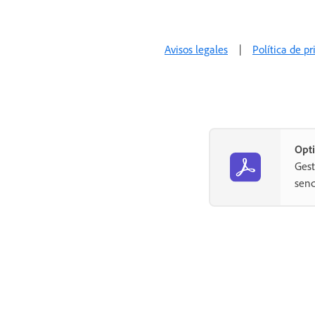
Avisos legales
|
Política de p
Opti
Gest
senc