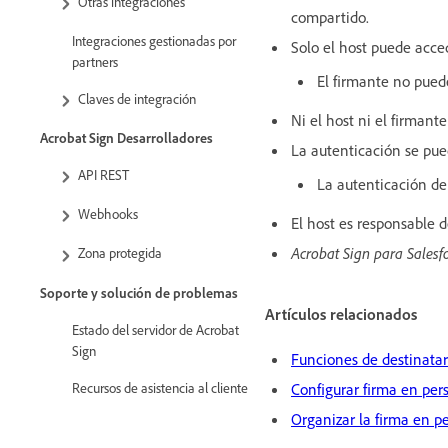
Otras integraciones
compartido.
Integraciones gestionadas por
Solo el host puede acce
partners
El firmante no pued
Claves de integración
Ni el host ni el firmant
Acrobat Sign Desarrolladores
La autenticación se pued
API REST
La autenticación de
Webhooks
El host es responsable de
Acrobat Sign para Salesf
Zona protegida
Soporte y solución de problemas
Artículos relacionados
Estado del servidor de Acrobat
Sign
Funciones de destinatar
Recursos de asistencia al cliente
Configurar firma en per
Organizar la firma en p