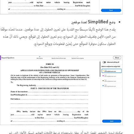
وضع Simplified لعدة موقعين
يقدم هذا الوضع تأليفًا مبسطًا مع القدرة على تعيين الحقول إلى عدة موقعين. عندما تحدّد موقّعًا
من الجزء الأيمن وتضيف الحقول إلى النموذج، يتم تعيين الحقول إلى الموقّع. ويعني ذلك أنّ هذه
الحقول ستكون متوفرة للموقِّع حتى يُعبّئ المعلومات ويوقّع النموذج.
يمكنك تبديل الشخص المعيّن إليه أي حقل باستخدام شريط الأدوات العائم. تسهّل الألوان التي تم