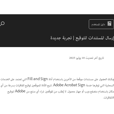
دليل المستخدم
إرسال المستندات للتوقيع | تجربة جديدة
تاريخ آخر تحديث
10 يوليو 2025
يمكنك الحصول على مستندات موقّعة من الآخرين باستخدام أداة Fill and Sign التي تعتمد على الخدمات
السحابية التي توفرها خدمة Adobe Acrobat Sign. تتيح الأداة للموقّعين توقيع اتفاقيات بسرعة من أي
مكان باستخدام متصفح ويب أو جهاز محمول. لا يُطلب من الموقّعين شراء أي منتج من Adobe لتوقيع
الاتفاقيات.