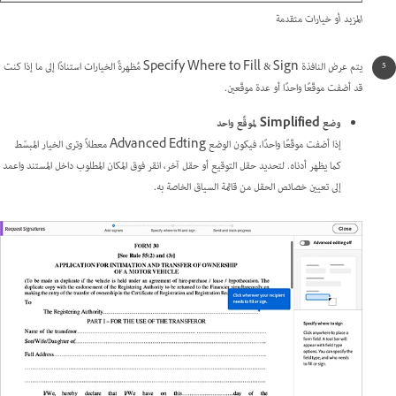
المزيد أو خيارات متقدمة
يتم عرض النافذة Specify Where to Fill & Sign مُظهرةً الخيارات استنادًا إلى ما إذا كنت
قد أضفت موقّعًا واحدًا أو عدة موقّعين.
وضع Simplified لموقِّع واحد
إذا أضفت موقّعًا واحدًا، فيكون الوضع Advanced Edting معطلاً وترى الخيار المبسّط
كما يظهر أدناه. لتحديد حقل التوقيع أو حقل آخر، انقر فوق المكان المطلوب داخل المستند واعمد
إلى تعيين خصائص الحقل من قائمة السياق الخاصة به.