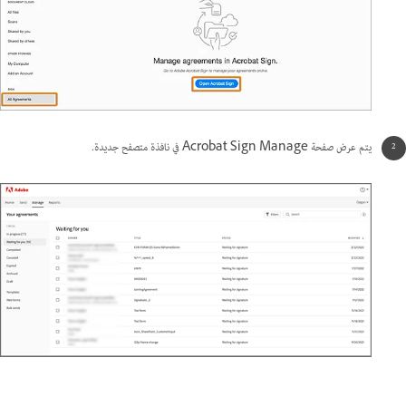
يتم عرض صفحة Acrobat Sign Manage في نافذة متصفح جديدة.