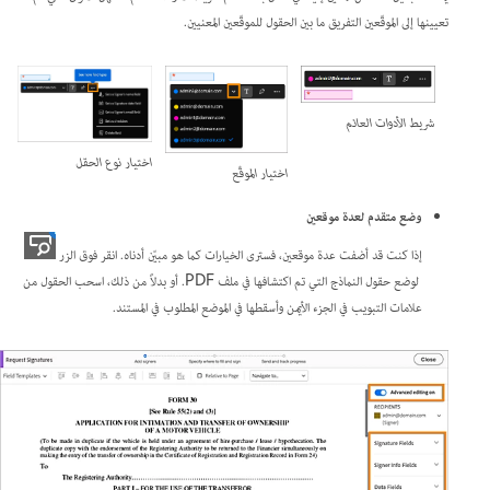
تعيينها إلى الموقّعين التفريق ما بين الحقول للموقّعين المعنيين.
شريط الأدوات العائم
اختيار نوع الحقل
اختيار الموقّع
وضع متقدم لعدة موقعين
إذا كنت قد أضفت عدة موقعين، فسترى الخيارات كما هو مبيّن أدناه. انقر فوق الزر
لوضع حقول النماذج التي تم اكتشافها في ملف PDF. أو بدلاً من ذلك، اسحب الحقول من
علامات التبويب في الجزء الأيمن وأسقطها في الموضع المطلوب في المستند.