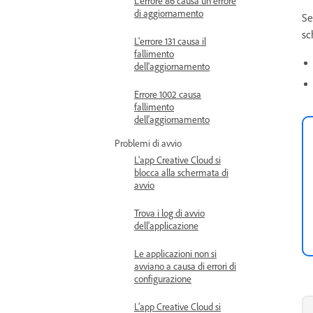
L'errore 86 causa un errore
di aggiornamento
Se
sc
L'errore 131 causa il
fallimento
dell'aggiornamento
Errore 1002 causa
fallimento
dell'aggiornamento
Problemi di avvio
L'app Creative Cloud si
blocca alla schermata di
avvio
Trova i log di avvio
dell'applicazione
Le applicazioni non si
avviano a causa di errori di
configurazione
L'app Creative Cloud si