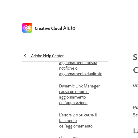
L'aggiornamento
automatico è disattivato o
non è disponibile
Aiuto
Creative Cloud
Impossibile trovare
aggiornamenti nell'app
Creative Cloud
S
Adobe Help Center
Il gestore degli
aggiornamenti mostra
C
notifiche di
aggiornamento duplicate
Ul
Dynamic Link Manager
causa un errore di
aggiornamento
dell'applicazione
Po
Sc
L'errore 2 o 50 causa il
fallimento
dell'aggiornamento
L