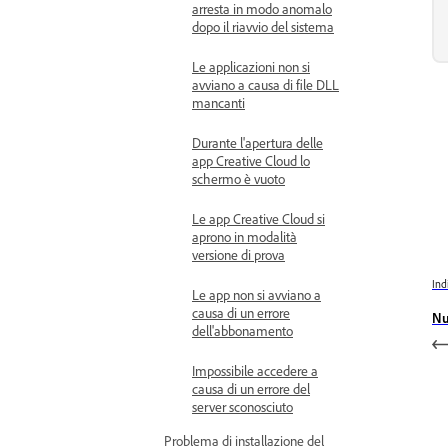
arresta in modo anomalo
dopo il riavvio del sistema
Le applicazioni non si
avviano a causa di file DLL
mancanti
Durante l'apertura delle
app Creative Cloud lo
schermo è vuoto
Le app Creative Cloud si
aprono in modalità
versione di prova
Ind
Le app non si avviano a
causa di un errore
Nu
dell'abbonamento
Impossibile accedere a
causa di un errore del
server sconosciuto
Problema di installazione del