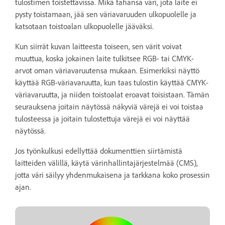
tulostimen toistettavissa. Mikä tahansa väri, jota laite ei
pysty toistamaan, jää sen väriavaruuden ulkopuolelle ja
katsotaan toistoalan ulkopuolelle jääväksi.
Kun siirrät kuvan laitteesta toiseen, sen värit voivat
muuttua, koska jokainen laite tulkitsee RGB- tai CMYK-
arvot oman väriavaruutensa mukaan. Esimerkiksi näyttö
käyttää RGB-väriavaruutta, kun taas tulostin käyttää CMYK-
väriavaruutta, ja niiden toistoalat eroavat toisistaan. Tämän
seurauksena joitain näytössä näkyviä värejä ei voi toistaa
tulosteessa ja joitain tulostettuja värejä ei voi näyttää
näytössä.
Jos työnkulkusi edellyttää dokumenttien siirtämistä
laitteiden välillä, käytä värinhallintajärjestelmää (CMS),
jotta väri säilyy yhdenmukaisena ja tarkkana koko prosessin
ajan.