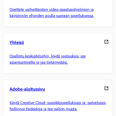
Opettele vaiheittaisten video-opastusohjelmien ja
käytännön ohjeiden avulla suoraan sovelluksessa.
Yhteisö
Osallistu keskusteluihin, löydä vastauksia, opi
asiantuntijoilta ja jaa tietämystäsi.
Adobe-aloitussivu
Käytä Creative Cloud -suosikkisovelluksiasi ja -palvelujasi,
hallinnoi tiedostoja ja tee paljon muuta.