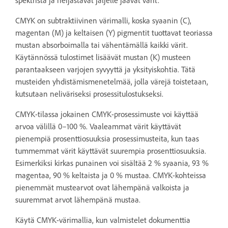
spektristä ja heijastavat jäljelle jäävät värit.
CMYK on subtraktiivinen värimalli, koska syaanin (C),
magentan (M) ja keltaisen (Y) pigmentit tuottavat teoriassa
mustan absorboimalla tai vähentämällä kaikki värit.
Käytännössä tulostimet lisäävät mustan (K) musteen
parantaakseen varjojen syvyyttä ja yksityiskohtia. Tätä
musteiden yhdistämismenetelmää, jolla värejä toistetaan,
kutsutaan neliväriseksi prosessitulostukseksi.
CMYK-tilassa jokainen CMYK-prosessimuste voi käyttää
arvoa välillä 0–100 %. Vaaleammat värit käyttävät
pienempiä prosenttiosuuksia prosessimusteita, kun taas
tummemmat värit käyttävät suurempia prosenttiosuuksia.
Esimerkiksi kirkas punainen voi sisältää 2 % syaania, 93 %
magentaa, 90 % keltaista ja 0 % mustaa. CMYK-kohteissa
pienemmät mustearvot ovat lähempänä valkoista ja
suuremmat arvot lähempänä mustaa.
Käytä CMYK-värimallia, kun valmistelet dokumenttia