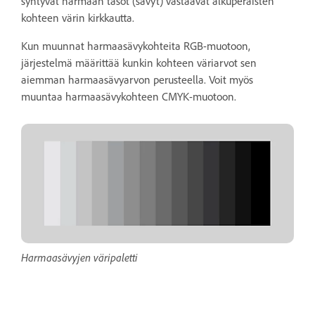
syntyvät harmaan tasot (sävyt) vastaavat alkuperäisten
kohteen värin kirkkautta.
Kun muunnat harmaasävykohteita RGB-muotoon,
järjestelmä määrittää kunkin kohteen väriarvot sen
aiemman harmaasävyarvon perusteella. Voit myös
muuntaa harmaasävykohteen CMYK-muotoon.
Harmaasävyjen väripaletti