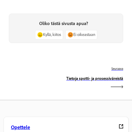
Oliko tästä sivusta apua?
Kyllä, kiitos
Ei oikeastaan
Seuraava
Tietoja spotti- ja prosessiväreistä
Opettele