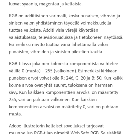
luovat syaania, magentaa ja keltaista.
RGB on additiivinen värimalli, koska punaisen, vihreän ja
sinisen valon yhdistäminen täydellä voimakkuudella
tuottaa valkoista. Additiivisia värejä käytetään
valaistuksessa, televisioruuduissa ja tietokoneen näytöissä.
Esimerkiksi näyttö tuottaa väriä lähettämällä valoa
punaisten, vihreiden ja sinisten pikselien kautta.
RGB-tilassa jokainen kolmesta komponentista vaihtelee
välillä 0 (musta) – 255 (valkoinen). Esimerkiksi kirkkaan
punaisen arvot voivat olla R: 246, G: 20 ja B: 50. Kun kaikki
kolme arvoa ovat yhtä suuret, tuloksena on harmaan
sävy. Kun kaikkien komponenttien arvoksi on määritetty
255, väri on puhtaan valkoinen. Kun kaikkien
komponenttien arvoksi on määritetty 0, väri on puhtaan
musta.
Adobe Illustratorin kaltaiset sovellukset tarjoavat
muunnellun RGB-tilan nimeltä Web Safe RGB. Se sisältää