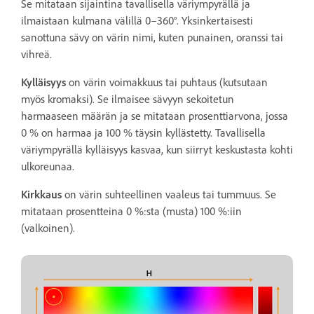
Se mitataan sijaintina tavallisella väriympyrällä ja
ilmaistaan kulmana välillä 0–360°. Yksinkertaisesti
sanottuna sävy on värin nimi, kuten punainen, oranssi tai
vihreä.
Kylläisyys
on värin voimakkuus tai puhtaus (kutsutaan
myös kromaksi). Se ilmaisee sävyyn sekoitetun
harmaaseen määrän ja se mitataan prosenttiarvona, jossa
0 % on harmaa ja 100 % täysin kyllästetty. Tavallisella
väriympyrällä kylläisyys kasvaa, kun siirryt keskustasta kohti
ulkoreunaa.
Kirkkaus
on värin suhteellinen vaaleus tai tummuus. Se
mitataan prosentteina 0 %:sta (musta) 100 %:iin
(valkoinen).