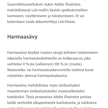
Suunnittelusovellukset, kuten Adobe Illustrator,
mahdollistavat Lab-mallin käytön spottivärimallien
luomiseen, näyttämiseen ja tulostamiseen. Et voi
kuitenkaan luoda dokumentteja Lab-tilassa.
Harmaasävy
Harmaasävy käyttää mustan sävyjä kohteen toistamiseen.
Jokaisella harmaasävykohteella on kirkkausarvo, joka
vaihtelee 0 %:sta (valkoinen) 100 %:iin (musta).
Mustavalko- tai harmaasävyskannereilla tuotetut kuvat
näytetään yleensä harmaasävykuvina.
Harmaasävy mahdollistaa myös värikuvitusten
muuntamisen korkealaatuiseksi mustavalkoiseksi
tuotoksiksi. Tässä prosessissa Adobe Illustrator poistaa
kaikki väritiedot alkuperäisestä kuvituksesta, ja tuloksena