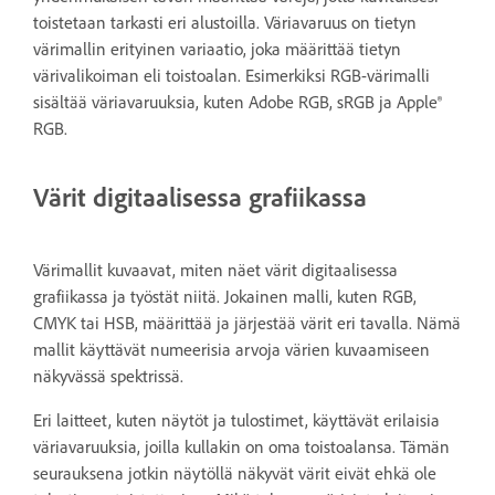
toistetaan tarkasti eri alustoilla. Väriavaruus on tietyn
värimallin erityinen variaatio, joka määrittää tietyn
värivalikoiman eli toistoalan. Esimerkiksi RGB-värimalli
sisältää väriavaruuksia, kuten Adobe RGB, sRGB ja Apple®
RGB.
Värit digitaalisessa grafiikassa
Värimallit kuvaavat, miten näet värit digitaalisessa
grafiikassa ja työstät niitä. Jokainen malli, kuten RGB,
CMYK tai HSB, määrittää ja järjestää värit eri tavalla. Nämä
mallit käyttävät numeerisia arvoja värien kuvaamiseen
näkyvässä spektrissä.
Eri laitteet, kuten näytöt ja tulostimet, käyttävät erilaisia
väriavaruuksia, joilla kullakin on oma toistoalansa. Tämän
seurauksena jotkin näytöllä näkyvät värit eivät ehkä ole