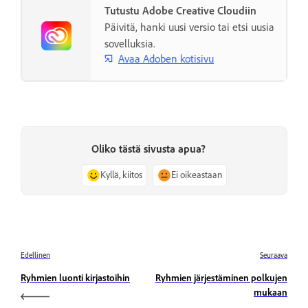
Tutustu Adobe Creative Cloudiin
Päivitä, hanki uusi versio tai etsi uusia
sovelluksia.
Avaa Adoben kotisivu
Oliko tästä sivusta apua?
Kyllä, kiitos
Ei oikeastaan
Edellinen
Seuraava
Ryhmien luonti kirjastoihin
Ryhmien järjestäminen polkujen
mukaan