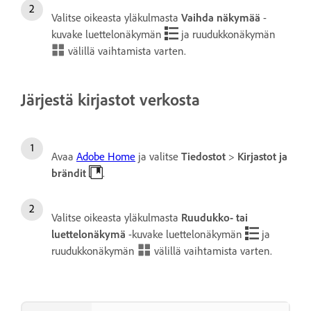
Valitse oikeasta yläkulmasta
Vaihda näkymää
-
kuvake luettelonäkymän
ja ruudukkonäkymän
välillä vaihtamista varten.
Järjestä kirjastot verkosta
Avaa
Adobe Home
ja valitse
Tiedostot
>
Kirjastot ja
brändit
.
Valitse oikeasta yläkulmasta
Ruudukko- tai
luettelonäkymä
-kuvake luettelonäkymän
ja
ruudukkonäkymän
välillä vaihtamista varten.