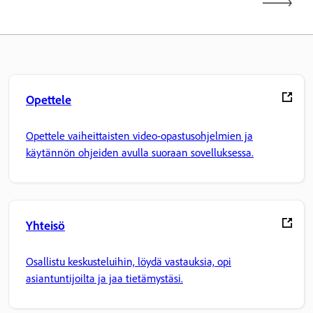
Opettele
Opettele vaiheittaisten video-opastusohjelmien ja
käytännön ohjeiden avulla suoraan sovelluksessa.
Yhteisö
Osallistu keskusteluihin, löydä vastauksia, opi
asiantuntijoilta ja jaa tietämystäsi.