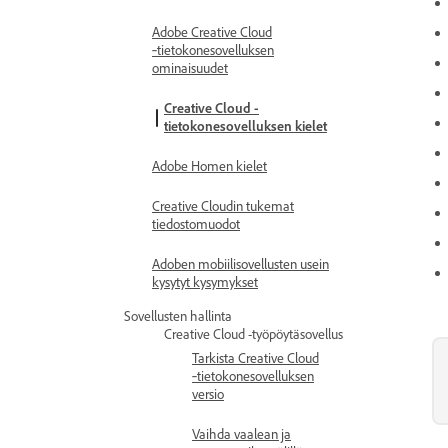
Adobe Creative Cloud
‑tietokonesovelluksen
ominaisuudet
Creative Cloud -
tietokonesovelluksen kielet
Adobe Homen kielet
Creative Cloudin tukemat
tiedostomuodot
Adoben mobiilisovellusten usein
kysytyt kysymykset
Sovellusten hallinta
Creative Cloud -työpöytäsovellus
Tarkista Creative Cloud
‐tietokonesovelluksen
versio
Vaihda vaalean ja