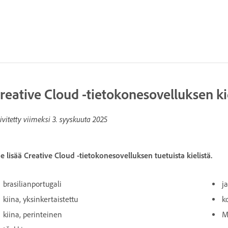
reative Cloud -tietokonesovelluksen ki
ivitetty viimeksi
3. syyskuuta 2025
e lisää Creative Cloud -tietokonesovelluksen tuetuista kielistä.
brasilianportugali
j
kiina, yksinkertaistettu
k
kiina, perinteinen
M