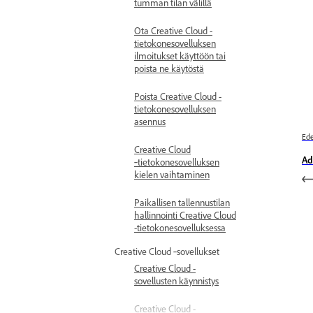
tumman tilan välillä
Ota Creative Cloud -
tietokonesovelluksen
ilmoitukset käyttöön tai
poista ne käytöstä
Poista Creative Cloud -
tietokonesovelluksen
asennus
Ede
Creative Cloud
Ad
‑tietokonesovelluksen
kielen vaihtaminen
Paikallisen tallennustilan
hallinnointi Creative Cloud
-tietokonesovelluksessa
Creative Cloud ‑sovellukset
Creative Cloud -
sovellusten käynnistys
Creative Cloud -