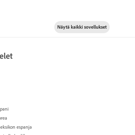
Näytä kaikki sovellukset
elet
apani
orea
eksikon espanja