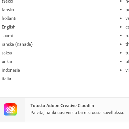
tšekki
n
tanska
p
hollanti
v
English
e
suomi
ru
ranska (Kanada)
t
saksa
tu
unkari
u
indonesia
v
italia
Tutustu Adobe Creative Cloudiin
Päivitä, hanki uusi versio tai etsi uusia sovelluksia.