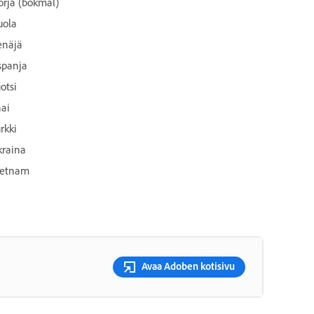
orja (bokmål)
uola
enäjä
spanja
otsi
hai
rkki
kraina
ietnam
Avaa Adoben kotisivu