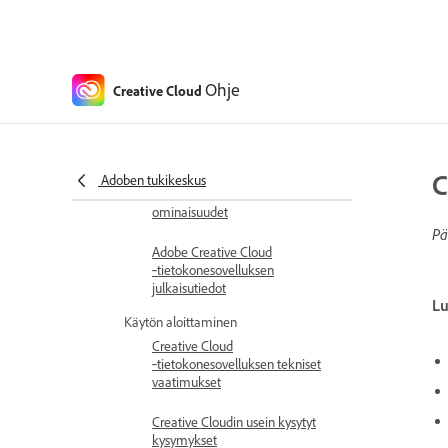
Ohje
Creative Cloud
Creative Cloudin ohje
Uutuudet
Creative Cloud
C
Adoben tukikeskus
‑tietokonesovelluksen uudet
ominaisuudet
Pä
Adobe Creative Cloud
‑tietokonesovelluksen
julkaisutiedot
Lu
Käytön aloittaminen
Creative Cloud
‑tietokonesovelluksen tekniset
vaatimukset
Creative Cloudin usein kysytyt
kysymykset