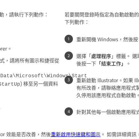
動，請執行下列動作：
若要關閉登錄時指定為自動啟動的
下列動作：
重新開機 Windows，然後
orer。
選擇「
處理程序
」標籤。 
式，請將所有圖示和捷徑從
後按一下
「結束工作」
。
mData\Microsoft\Windows\Start
重新啟動 Illustrator。如果 Il
) 移至另一個資料
StartUp
有所改善，請聯絡應用程式
久停用該應用程式自動啟動
。
針對其他每一個啟動應用程式重
rator 效能是否改善，然後
重新啟用快速鍵和圖示
。 如需詳細資訊