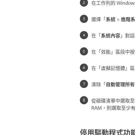
在工作列的 Windows
選擇「
系統
>
進階
在「
系統內容
」對話
在「效能」區段中按
在「虛擬記憶體」區
清除「
自動管理所有
從磁碟清單中選取至少
RAM，則選取至少有 
停用驅動程式功