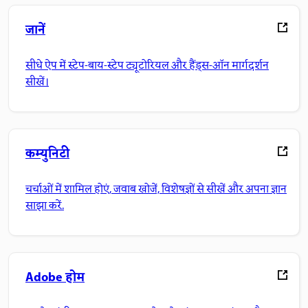
जानें
सीधे ऐप में स्टेप-बाय-स्टेप ट्यूटोरियल और हैंड्स-ऑन मार्गदर्शन
सीखें।
कम्युनिटी
चर्चाओं में शामिल होएं, जवाब खोजें, विशेषज्ञों से सीखें और अपना ज्ञान
साझा करें.
Adobe होम