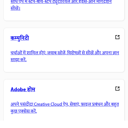
सीधे ऐप में स्टेप-बाय-स्टेप ट्यूटोरियल और हैंड्स-ऑन मार्गदर्शन
सीखें।
कम्युनिटी
चर्चाओं में शामिल होएं, जवाब खोजें, विशेषज्ञों से सीखें और अपना ज्ञान
साझा करें.
Adobe होम
अपने पसंदीदा Creative Cloud ऐप, सेवाएं, फ़ाइल प्रबंधन और बहुत
कुछ एक्सेस करें.