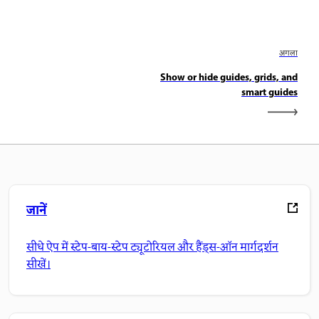
अगला
Show or hide guides, grids, and
smart guides
जानें
सीधे ऐप में स्टेप-बाय-स्टेप ट्यूटोरियल और हैंड्स-ऑन मार्गदर्शन
सीखें।