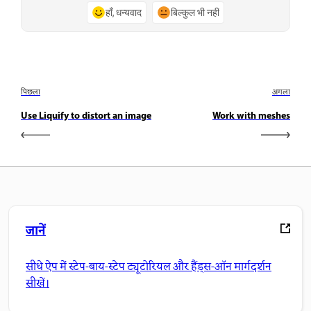
हाँ, धन्यवाद
बिल्कुल भी नहीं
पिछला
अगला
Use Liquify to distort an image
Work with meshes
जानें
सीधे ऐप में स्टेप-बाय-स्टेप ट्यूटोरियल और हैंड्स-ऑन मार्गदर्शन
सीखें।