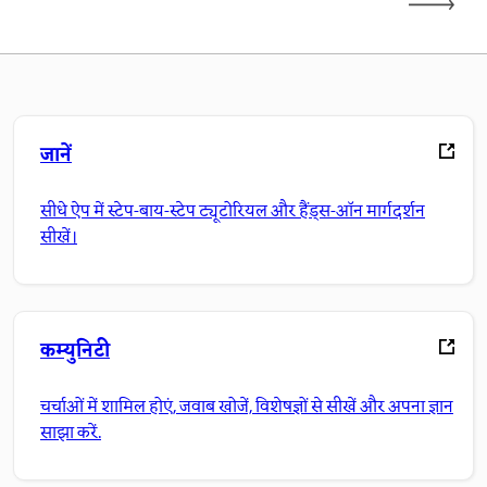
जानें
सीधे ऐप में स्टेप-बाय-स्टेप ट्यूटोरियल और हैंड्स-ऑन मार्गदर्शन
सीखें।
कम्युनिटी
चर्चाओं में शामिल होएं, जवाब खोजें, विशेषज्ञों से सीखें और अपना ज्ञान
साझा करें.