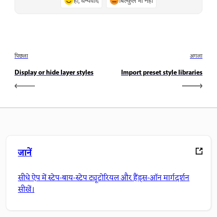
हाँ, धन्यवाद
बिल्कुल भी नहीं
पिछला
अगला
Display or hide layer styles
Import preset style libraries
जानें
सीधे ऐप में स्टेप-बाय-स्टेप ट्यूटोरियल और हैंड्स-ऑन मार्गदर्शन
सीखें।