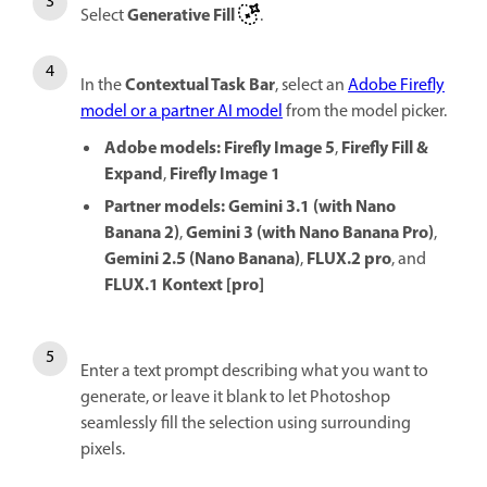
Generative Fill
Select
.
Contextual Task Bar
In the
, select an
Adobe Firefly
model or a partner AI model
from the model picker.
Adobe models:
Firefly Image 5
Firefly Fill &
,
Expand
Firefly Image 1
,
Partner models:
Gemini 3.1 (with Nano
Banana 2)
Gemini 3 (with Nano Banana Pro)
,
,
Gemini 2.5 (Nano Banana)
FLUX.2 pro
,
, and
FLUX.1 Kontext [pro]
Enter a text prompt describing what you want to
generate, or leave it blank to let Photoshop
seamlessly fill the selection using surrounding
pixels.