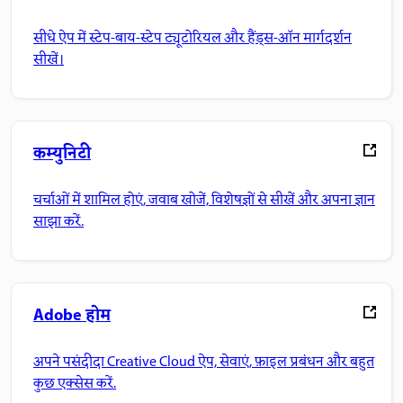
सीधे ऐप में स्टेप-बाय-स्टेप ट्यूटोरियल और हैंड्स-ऑन मार्गदर्शन
सीखें।
कम्युनिटी
चर्चाओं में शामिल होएं, जवाब खोजें, विशेषज्ञों से सीखें और अपना ज्ञान
साझा करें.
Adobe होम
अपने पसंदीदा Creative Cloud ऐप, सेवाएं, फ़ाइल प्रबंधन और बहुत
कुछ एक्सेस करें.