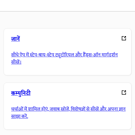
जानें
सीधे ऐप में स्टेप-बाय-स्टेप ट्यूटोरियल और हैंड्स-ऑन मार्गदर्शन
सीखें।
कम्युनिटी
चर्चाओं में शामिल होएं, जवाब खोजें, विशेषज्ञों से सीखें और अपना ज्ञान
साझा करें.