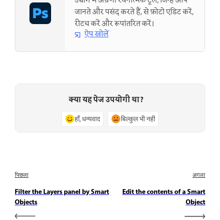
उद्योग में अग्रणी रचनात्मक टूल, जिन्हें आप
जानते और पसंद करते हैं, से फ़ोटो एडिट करें,
रीटच करें और रूपांतरित करें।
ऐप खोलें
क्या यह पेज उपयोगी था?
हाँ, धन्यवाद
बिल्कुल भी नहीं
पिछला
अगला
Filter the Layers panel by Smart
Edit the contents of a Smart
Objects
Object