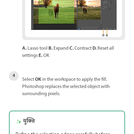
A.
B.
C.
D.
Lasso tool
Expand
Contract
Reset all
E.
settings
OK
OK
Select
in the workspace to apply the fill.
Photoshop replaces the selected object with
surrounding pixels.
युक्ति