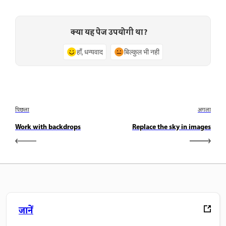
क्या यह पेज उपयोगी था?
हाँ, धन्यवाद
बिल्कुल भी नहीं
पिछला
अगला
Work with backdrops
Replace the sky in images
जानें