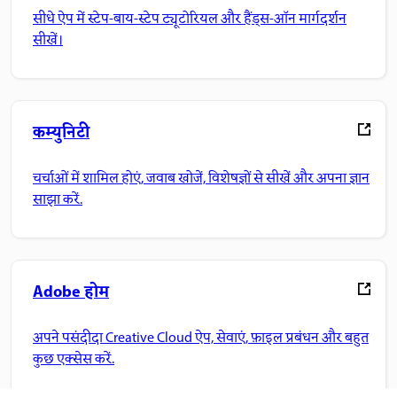
सीधे ऐप में स्टेप-बाय-स्टेप ट्यूटोरियल और हैंड्स-ऑन मार्गदर्शन
सीखें।
कम्युनिटी
चर्चाओं में शामिल होएं, जवाब खोजें, विशेषज्ञों से सीखें और अपना ज्ञान
साझा करें.
Adobe होम
अपने पसंदीदा Creative Cloud ऐप, सेवाएं, फ़ाइल प्रबंधन और बहुत
कुछ एक्सेस करें.