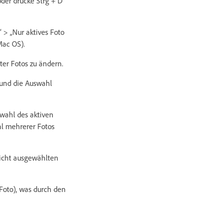
oder drücke Strg + D
 > „Nur aktives Foto
Mac OS).
ter Fotos zu ändern.
 und die Auswahl
wahl des aktiven
hl mehrerer Fotos
nicht ausgewählten
Foto), was durch den