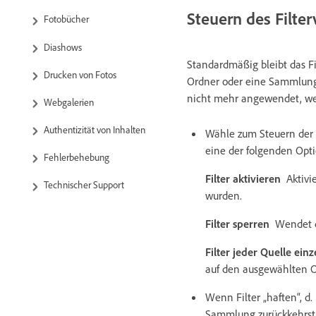
Steuern des Filte
Fotobücher
Diashows
Standardmäßig bleibt das F
Drucken von Fotos
Ordner oder eine Sammlung 
nicht mehr angewendet, wen
Webgalerien
Authentizität von Inhalten
Wähle zum Steuern der F
eine der folgenden Opt
Fehlerbehebung
Filter aktivieren
Aktivi
Technischer Support
wurden.
Filter sperren
Wendet d
Filter jeder Quelle ei
auf den ausgewählten 
Wenn Filter „haften“, d.
Sammlung zurückkehrst, w