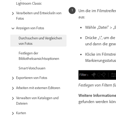
Lightroom Classic
Um die im Filmstreifen
Verarbeiten und Entwickeln von
aus:
Fotos
Wähle „Datei“ > „B
Anzeigen von Fotos
Drücke „\“, um die
Durchsuchen und Vergleichen
und dann die gewü
von Fotos
Festlegen der
Klicke im Filmstr
Bibliotheksansichtsoptionen
Markierungsstatus
Smart-Vorschauen
Exportieren von Fotos
Festlegen von Filtern f
Arbeiten mit externen Editoren
Weitere Information
Verwalten von Katalogen und
gefunden werden kön
Dateien
Karten