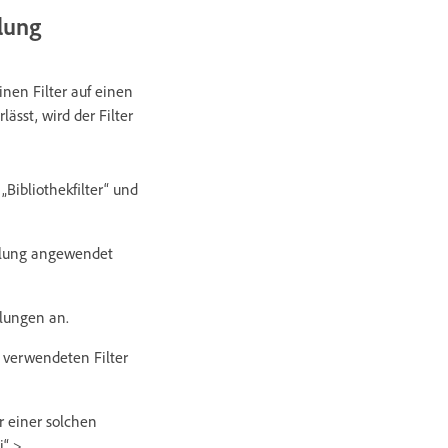
lung
nen Filter auf einen
sst, wird der Filter
Bibliothekfilter“ und
mmlung angewendet
lungen an.
t verwendeten Filter
er einer solchen
i“ >