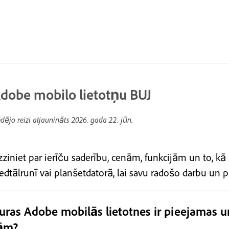
dobe mobilo lietotņu BUJ
dējo reizi atjaunināts
2026. gada 22. jūn.
zziniet par ierīču saderību, cenām, funkcijām un to, 
edtālrunī vai planšetdatorā, lai savu radošo darbu un pr
uras Adobe mobilās lietotnes ir pieejamas un
ām?