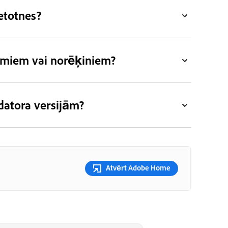
etotnes?
jumiem vai norēķiniem?
datora versijām?
Atvērt Adobe Home