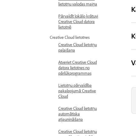
lietotņu valodas maiņa
K
Pārvaldīt lokālo krātuvi
Creative Cloud datora
lietotnē
K
Creative Cloud lietotnes
Creative Cloud lietotņu
palaišana
V
Atveriet Creative Cloud
datora lietotnes no
pārlūkprogrammas
Lietotņu pārvaldība
pakalpojumā Creative
Cloud
Creative Cloud lietotņu
automātiska
atjaunināšana
Creative Cloud lietotņu