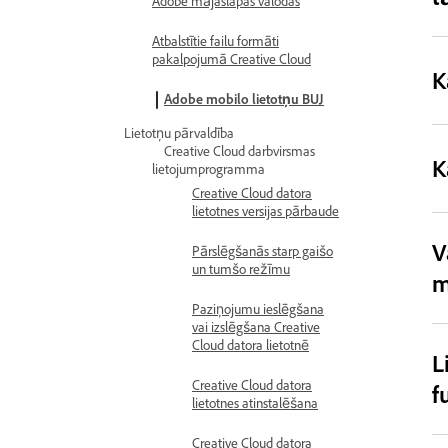
Adobe mājaslapas valodas
Atbalstītie failu formāti
pakalpojumā Creative Cloud
K
Adobe mobilo lietotņu BUJ
Lietotņu pārvaldība
Creative Cloud darbvirsmas
K
lietojumprogramma
Creative Cloud datora
lietotnes versijas pārbaude
V
Pārslēgšanās starp gaišo
un tumšo režīmu
m
Paziņojumu ieslēgšana
vai izslēgšana Creative
Cloud datora lietotnē
L
Creative Cloud datora
f
lietotnes atinstalēšana
Creative Cloud datora