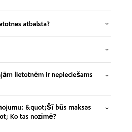
etotnes atbalsta?
ajām lietotnēm ir nepieciešams
 ziņojumu: &quot;Šī būs maksas
ot; Ko tas nozīmē?