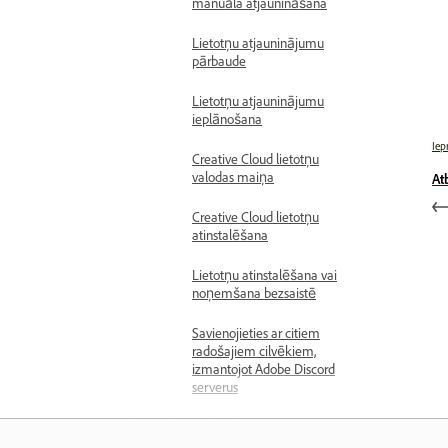
manuāla atjaunināšana
Lietotņu atjauninājumu
pārbaude
Lietotņu atjauninājumu
ieplānošana
Iep
Creative Cloud lietotņu
valodas maiņa
At
Creative Cloud lietotņu
atinstalēšana
Lietotņu atinstalēšana vai
noņemšana bezsaistē
Savienojieties ar citiem
radošajiem cilvēkiem,
izmantojot Adobe Discord
serverus
Ģeneratīvais mākslīgais intelekts
pakalpojumā Creative Cloud