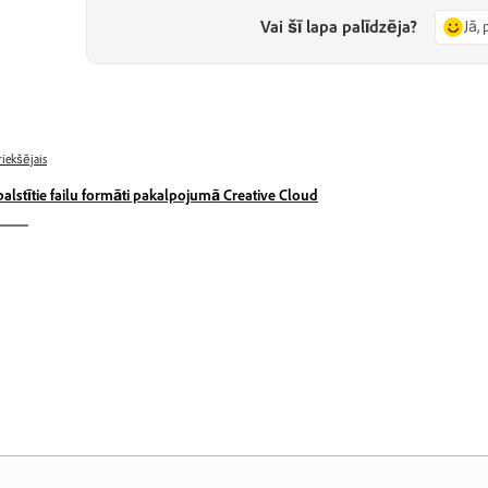
Vai šī lapa palīdzēja?
Jā, 
riekšējais
balstītie failu formāti pakalpojumā Creative Cloud