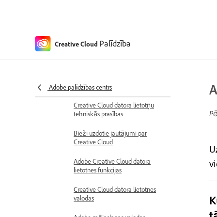
Palīdzība saistībā ar pakalpojumu Creative
Cloud
Jaunumi
Jaunumi Creative Cloud datora
Palīdzība
Creative Cloud
lietotnē
Adobe Creative Cloud datora
lietotnes laidiena piezīmes
A
Adobe palīdzības centrs
Darba sākšana
Creative Cloud datora lietotņu
Pē
tehniskās prasības
Bieži uzdotie jautājumi par
Creative Cloud
U
Adobe Creative Cloud datora
vi
lietotnes funkcijas
Creative Cloud datora lietotnes
K
valodas
t